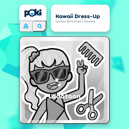
Kawaii Dress-Up
luonut Entrevero Games
Ladataan