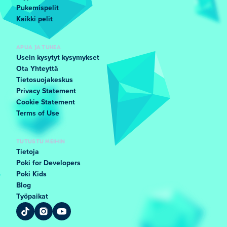
Pukemispelit
Kaikki pelit
APUA JA TUKEA
Usein kysytyt kysymykset
Ota Yhteyttä
Tietosuojakeskus
Privacy Statement
Cookie Statement
Terms of Use
TUTUSTU MEIHIN
Tietoja
Poki for Developers
Poki Kids
Blog
Työpaikat