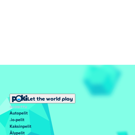
Let the world play
SUOSITTU
Autopelit
.io-pelit
Kaksinpelit
Älypelit