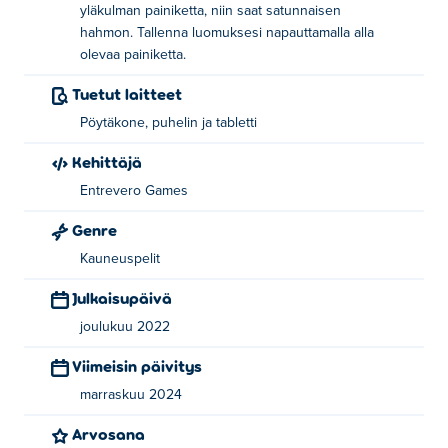
yläkulman painiketta, niin saat satunnaisen
poistaaksesi sen varusteet. Napauta vasemmassa
hahmon. Tallenna luomuksesi napauttamalla alla
yläkulmassa olevaa painiketta satunnaistaaksesi hahmosi.
olevaa painiketta.
Napauta alla olevaa painiketta tallentaaksesi luomuksesi.
Tuetut laitteet
Kuka loi Kawaii-pukeutumispelin?
Pöytäkone, puhelin ja tabletti
Kawaii Dress-Upin on kehittänyt Entrevero Games. Heillä
Kehittäjä
on muitakin upeita pelejä. Poki:
Dungeons & Dress-Ups
,
Entrevero Games
Bearsus
ja
Stick Fighter
Genre
Miten voin pelata Kawaii Dress-Upia
Kauneuspelit
ilmaiseksi?
Julkaisupäivä
Voit pelata Kawaii Dress-Upia ilmaiseksi Poki-sivustolla.
joulukuu 2022
Voinko pelata Kawaii Dress-Upia
Viimeisin päivitys
mobiililaitteella ja tietokoneella?
marraskuu 2024
Kawaii Dress-Upia voi pelata tietokoneella ja
Arvosana
mobiililaitteilla, kuten puhelimilla ja tableteilla.