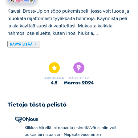
Kawaii Dress-Up on söpö pukemispeli, jossa voit luoda ja
muokata rajattomasti tyylikkäitä hahmoja. Käynnistä peli
ja ala käyttää suosikkivaatteitasi. Mukauta kaikkia
hahmosi osa-alueita, kuten ihoa, hiuksia,...
NÄYTÄ LISÄÄ
Kawaii Dress-Up on söpö pukemispeli, jossa voit luoda ja
muokata rajattomasti tyylikkäitä hahmoja. Käynnistä peli
ja ala käyttää suosikkivaatteitasi. Mukauta kaikkia
hahmosi osa-alueita, kuten ihoa, hiuksia, kasvonpiirteitä,
ARVOSANA
PÄIVITETTY
vaatteita ja paljon muuta! Valittavana on myös monia
4.5
marras 2024
värejä ja kuvioita! Kun olet tyytyväinen luomukseesi,
napauta vasemmalla olevaa painiketta tallentaaksesi sen
laitteellesi. Näytä meille, kuinka luova voit olla! Oletko
Tietoja tästä pelistä
valmis olemaan kaupungin kuuluisin muotitietoinen?
Ohjaus
Kuinka pelata Kawaii-pukeutumispeliä?
Klikkaa hiirellä tai napauta esinettä/väriä, niin voit
pukea tai riisua sen. Napauta vasemman
Napsauta tai napauta esinettä/väriä varustaaksesi sen tai