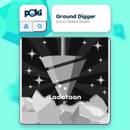
Ground Digger
luonut Sakkat Studio
Ladataan