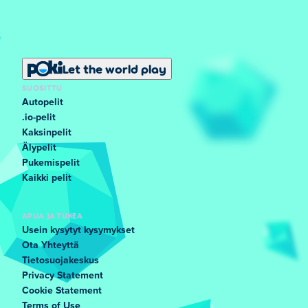
Let the world play
SUOSITTU
Autopelit
.io-pelit
Kaksinpelit
Älypelit
Pukemispelit
Kaikki pelit
APUA JA TUKEA
Usein kysytyt kysymykset
Ota Yhteyttä
Tietosuojakeskus
Privacy Statement
Cookie Statement
Terms of Use