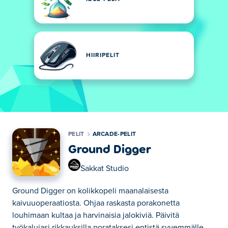
HIIRIPELIT
PELIT
ARCADE-PELIT
Ground Digger
Sakkat Studio
Ground Digger on kolikkopeli maanalaisesta
kaivuuoperaatiosta. Ohjaa raskasta porakonetta
louhimaan kultaa ja harvinaisia jalokiviä. Päivitä
työkalujasi rikkauksilla porataksesi entistä syvemmälle.