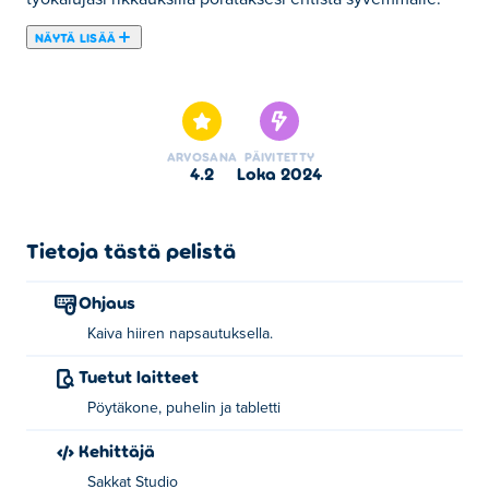
NÄYTÄ LISÄÄ
Tässä voit pelata peliä Ground Digger. Ground Digger on
yksi valitsemistamme Arcade-pelit -kategorian peleistä.
ARVOSANA
PÄIVITETTY
4.2
loka 2024
Tietoja tästä pelistä
Ohjaus
Kaiva hiiren napsautuksella.
Tuetut laitteet
Pöytäkone, puhelin ja tabletti
Kehittäjä
Sakkat Studio