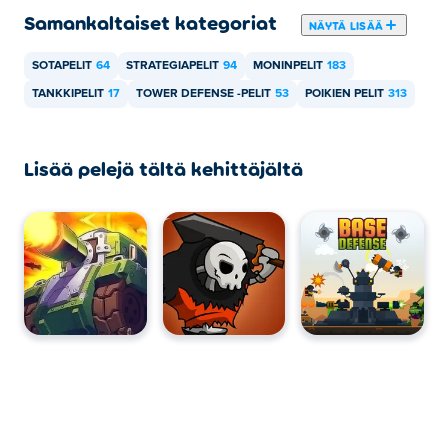
Samankaltaiset kategoriat
NÄYTÄ LISÄÄ
SOTAPELIT
64
STRATEGIAPELIT
94
MONINPELIT
183
TANKKIPELIT
17
TOWER DEFENSE -PELIT
53
POIKIEN PELIT
313
Lisää pelejä tältä kehittäjältä