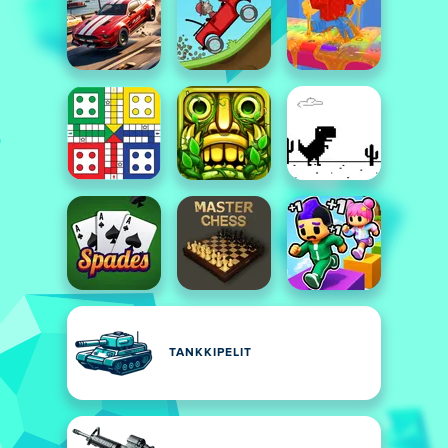
TANKKIPELIT