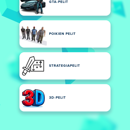
GTA-PELIT
POIKIEN PELIT
STRATEGIAPELIT
3D-PELIT