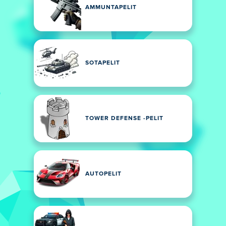
AMMUNTAPELIT
SOTAPELIT
TOWER DEFENSE -PELIT
AUTOPELIT