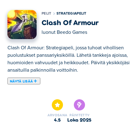
PELIT
STRATEGIAPELIT
Clash Of Armour
luonut
Beedo Games
Clash Of Armour: Strategiapeli, jossa tuhoat vihollisen
puolustukset panssariyksiköillä. Lähetä tankkeja ajoissa,
huomioiden vahvuudet ja heikkoudet. Päivitä yksikköjäsi
ansaituilla palkinnoilla voittoihin.
NÄYTÄ LISÄÄ
Tässä voit pelata peliä Clash Of Armour. Clash Of Armour
on yksi valitsemistamme Strategiapelit -kategorian
peleistä.
ARVOSANA
PÄIVITETTY
4.5
loka 2025