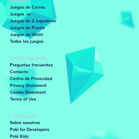
POPULAR
Juegos de Carros
Juegos .io
Juegos de 2 Jugadores
Juegos de Puzzle
Juegos de Vestir
Todos los juegos
AYUDA Y ASISTENCIA
Preguntas frecuentes
Contacto
Centro de Privacidad
Privacy Statement
Cookie Statement
Terms of Use
CONÓZCANOS
Sobre nosotros
Poki for Developers
Poki Kids