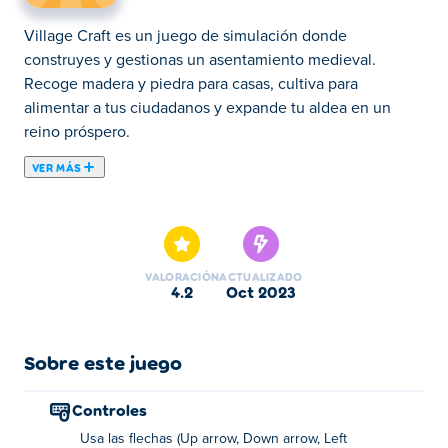
Village Craft es un juego de simulación donde
construyes y gestionas un asentamiento medieval.
Recoge madera y piedra para casas, cultiva para
alimentar a tus ciudadanos y expande tu aldea en un
reino próspero.
VER MÁS
Village Craft es un juego inactivo/de gestión en el que
tienes que construir una ciudad medieval próspera.
Comienzas en el bosque con nada más que tu hacha. ¡Al
talar árboles y construir tus primeros edificios,
VALORACIÓN
ACTUALIZADO
comenzarás a convertir el bosque en un verdadero
4.2
oct 2023
asentamiento! A medida que crezca tu ciudad, nuevos
aldeanos se mudarán para ayudarte. Cortarán la madera
en tablones, convertirán el trigo en harina y crearán otros
Sobre este juego
artículos que puedes vender a los viajeros que vienen de
visita. ¿Puedes convertir el desierto en un pueblo en
Controles
auge?
Usa las flechas (Up arrow, Down arrow, Left