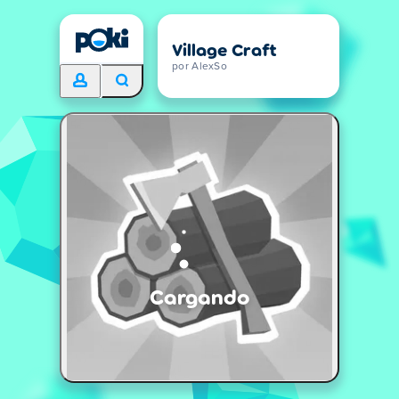
Village Craft
por AlexSo
Cargando