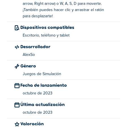
arrow, Right arrow) o W, A, S, D para moverte.
¿Cómo jugar Village Craft?
¡También puedes hacer clic y arrastrar el ratón
para desplazarte!
Movimiento: ¡Use las teclas de flecha, WASD o
haga clic y arrastre con el mouse para moverse!
Dispositivos compatibles
Escritorio, teléfono y tablet
¿Quién creó Village Craft?
Desarrollador
Village Craft es creado por AlexSo. Este es su primer
AlexSo
juego en Poki!
Género
¿Cómo puedo jugar gratis a Village Craft?
Juegos de Simulación
Puedes jugar Village Craft gratis en Poki.
Fecha de lanzamiento
¿Puedo jugar Village Craft en dispositivos
octubre de 2023
móviles y computadoras de escritorio?
Última actualización
Village Craft se puede jugar en su computadora y
octubre de 2023
dispositivos móviles como teléfonos y tabletas.
Valoración