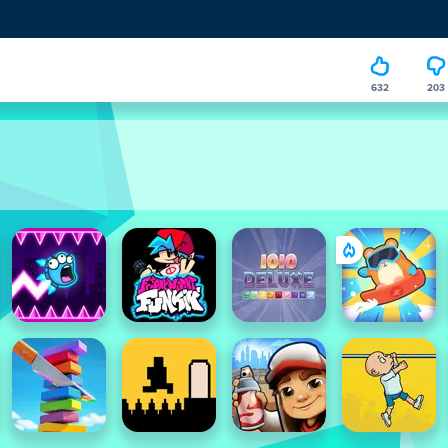
632
203