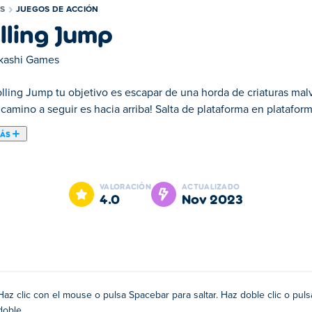
S
JUEGOS DE ACCIÓN
lling Jump
kashi Games
lling Jump tu objetivo es escapar de una horda de criaturas malv
camino a seguir es hacia arriba! Salta de plataforma en plataform
MÁS
 una horda de criaturas malvadas! Sin ningún lugar adonde huir, ¡
podrás realizar saltos de pared y saltos dobles para ganar algo d
VALORACIÓN
ACTUALIZADO
cto para saltar, ¡pero no esperes demasiado! Si los monstruos te 
4.0
nov 2023
llas y golpea aeronaves en tu camino para obtener puntos extra. 
 para saltar!
Haz clic con el mouse o pulsa Spacebar para saltar. Haz doble clic o pul
a espaciadora dos veces para hacer un doble salto!
doble.