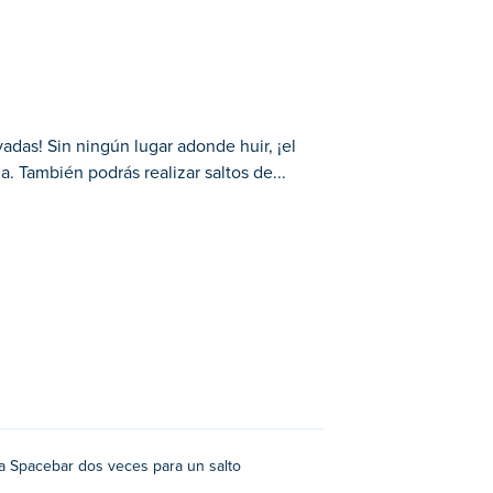
adas! Sin ningún lugar adonde huir, ¡el
a. También podrás realizar saltos de...
el único camino a seguir es hacia arriba!
e altitud extra. Las plataformas giran, por
atrapan desde la parte inferior de la
¿Podrás obtener la puntuación más alta y
sa Spacebar dos veces para un salto