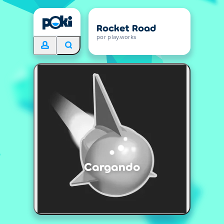
Rocket Road
por play.works
Cargando