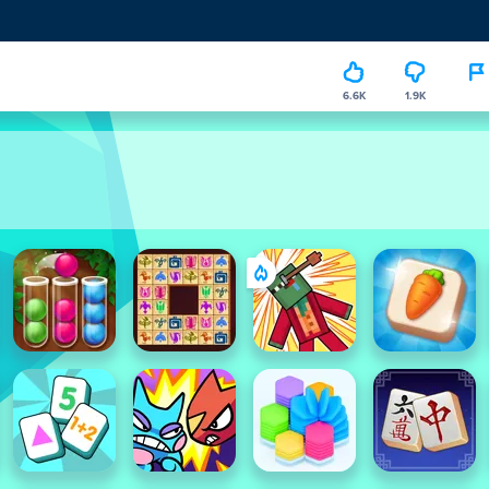
6.6K
1.9K