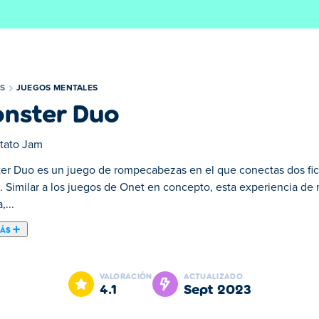
S
JUEGOS MENTALES
nster Duo
tato Jam
er Duo es un juego de rompecabezas en el que conectas dos fich
s. Similar a los juegos de Onet en concepto, esta experiencia de
,...
MÁS
n el que conectas dos fichas idénticas con tres o menos líneas
ne una hermosa interfaz gráfica, efectos geniales como destello
VALORACIÓN
ACTUALIZADO
que místico mientras superas sus etapas. ¡Estas etapas consisten 
4.1
sept 2023
píritus mágicos de los árboles sagrados! ¡Abre todos los minions
rar dos fichas idénticas y emparejarlas si no hay nada entre ell