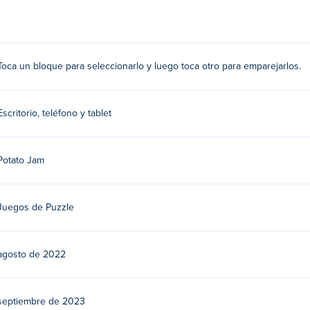
 este bosque misterioso!
Toca un bloque para seleccionarlo y luego toca otro para emparejarlos.
eleccionarlo, luego toque otro para emparejarlos
Escritorio, teléfono y tablet
ga sus otros juegos de habilidad en Poki:
Numbers
,
Bring me C
Potato Jam
gratis?
Juegos de Puzzle
positivos móviles y computadoras de escritorio?
agosto de 2022
dora y dispositivos móviles como teléfonos y tabletas.
septiembre de 2023