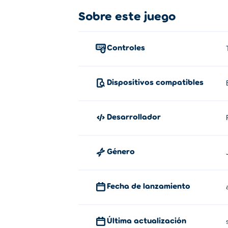
más bloques en el juego. ¡Adelante, salva
Sobre este juego
¿Cómo jugar Monster Duo?
Controles
Emparejar bloques: toque un bloque para s
¿Quién creó Monster Duo?
Dispositivos compatibles
Monster Duo es creado por PotatoJam. Jue
Solitaire Klondike 2.0
Desarrollador
¿Cómo puedo jugar a Monster Duo 
Género
Puedes jugar Monster Duo gratis en Poki.
¿Puedo jugar a Monster Duo en dis
Fecha de lanzamiento
Monster Duo se puede jugar en su computa
Última actualización