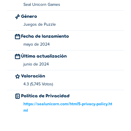
Seal Unicorn Games
Fluffy Out fue creado por Seal Unicorn Games. Juega
nuestros otros juegos en
Poki
:
Misland
,
Dual Cat
y
Género
Rusher Crusher
Juegos de Puzzle
¿Cómo puedo jugar Fluffy Out gratis?
Fecha de lanzamiento
mayo de 2024
Puedes jugar Fluffy Out gratis en
Poki
.
Última actualización
¿Puedo jugar Fluffy Out en dispositivos
móviles y de escritorio?
junio de 2024
Valoración
Fluffy Out se puede jugar en tu computadora y
dispositivos móviles como teléfonos y tabletas.
4.3 (5,745 Votos)
Política de Privacidad
https://sealunicorn.com/html5-privacy-policy.ht
ml