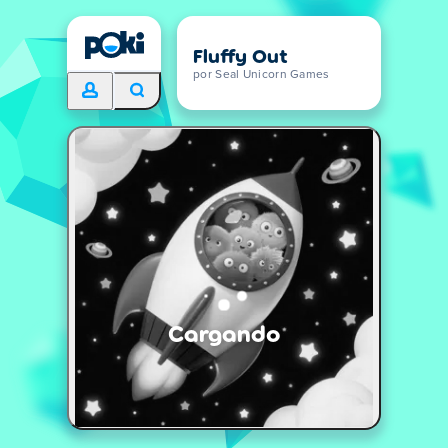
Fluffy Out
por Seal Unicorn Games
Cargando