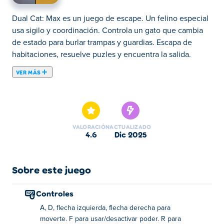
Dual Cat: Max es un juego de escape. Un felino especial
usa sigilo y coordinación. Controla un gato que cambia
de estado para burlar trampas y guardias. Escapa de
habitaciones, resuelve puzles y encuentra la salida.
VER MÁS
Dual Cat: Max es la emocionante secuela de Dual Cat, ¡y
trae más rompecabezas y aventuras! Como un astuto
gato gris, tu misión es rescatar a tu amigo gato blanco de
un laboratorio peligroso lleno de obstáculos
VALORACIÓN
ACTUALIZADO
complicados. Pero no te preocupes, ¡tienes un poder
4.6
dic 2025
secreto! Cambia al modo espíritu para volverte
invencible y atravesar los peligros. Reúne baterías para
obtener energía, atrapa a los peces y encuentra la mejor
Sobre este juego
manera de escapar de cada nivel. ¿Podrás dominar ambas
formas y salvar a tu amigo?
Controles
A, D, flecha izquierda, flecha derecha para
¿Cómo jugar Dual Cat: Max?
moverte. F para usar/desactivar poder. R para