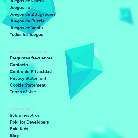
Juegos de Carros
Juegos .io
Juegos de 2 Jugadores
Juegos de Puzzle
Juegos de Vestir
Todos los juegos
AYUDA Y ASISTENCIA
Preguntas frecuentes
Contacto
Centro de Privacidad
Privacy Statement
Cookie Statement
Terms of Use
CONÓZCANOS
Sobre nosotros
Poki for Developers
Poki Kids
Blog