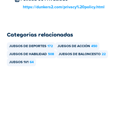
Dunkers 2 se puede jugar en tu computadora y
https://dunkers2.com/privacy%20policy.html
dispositivos móviles como teléfonos y tabletas.
Categorías relacionadas
JUEGOS DE DEPORTES
172
JUEGOS DE ACCIÓN
450
JUEGOS DE HABILIDAD
508
JUEGOS DE BALONCESTO
22
JUEGOS 1V1
64