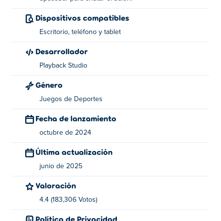
¿Cómo jugar a Dunkers 2?
Dispositivos compatibles
Escritorio, teléfono y tablet
¡Usa las teclas A y D para moverte y saltar!
Desarrollador
¡Mantén presionada la barra espaciadora hasta
Playback Studio
que la barra toque el marcador naranja para
disparar la pelota!
Género
¿Quién creó Dunkers 2?
Juegos de Deportes
Fecha de lanzamiento
Dunkers 2 fue creado por Playback Studio. Este es su
primer juego Poki!
octubre de 2024
Última actualización
¿Cómo puedo jugar Dunkers 2 gratis?
junio de 2025
Puedes jugar Dunkers 2 gratis en Poki.
Valoración
¿Puedo jugar a Dunkers 2 en dispositivos
4.4 (183,306 Votos)
móviles y de escritorio?
Política de Privacidad