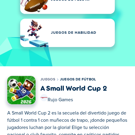
JUEGOS DE HABILIDAD
JUEGOS
JUEGOS DE FÚTBOL
A Small World Cup 2
Rujo Games
A Small World Cup 2 es la secuela del divertido juego de
fútbol 1 contra 1 con muñecos de trapo, ¡donde pequeños
jugadores luchan por la gloria! Elige tu selección
nacional o club favorito, compite en caóticos partidos...