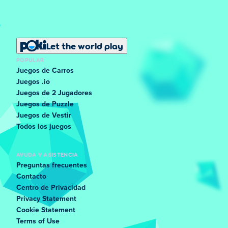
Let the world play
POPULAR
Juegos de Carros
Juegos .io
Juegos de 2 Jugadores
Juegos de Puzzle
Juegos de Vestir
Todos los juegos
AYUDA Y ASISTENCIA
Preguntas frecuentes
Contacto
Centro de Privacidad
Privacy Statement
Cookie Statement
Terms of Use