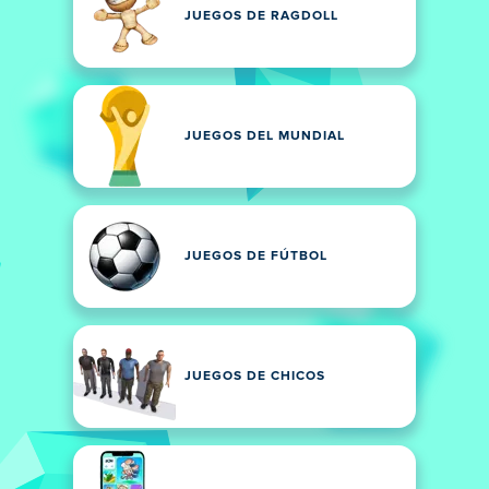
JUEGOS DE RAGDOLL
JUEGOS DEL MUNDIAL
JUEGOS DE FÚTBOL
JUEGOS DE CHICOS