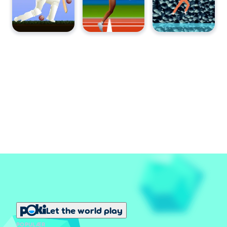
Let the world play
POPULÆR