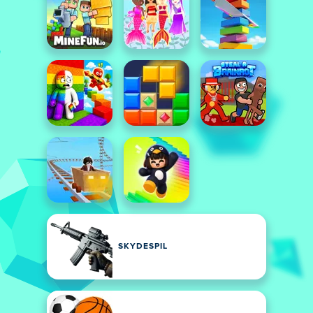
SKYDESPIL