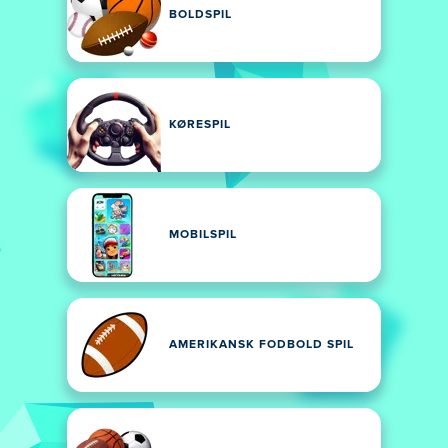
BOLDSPIL
KØRESPIL
MOBILSPIL
AMERIKANSK FODBOLD SPIL