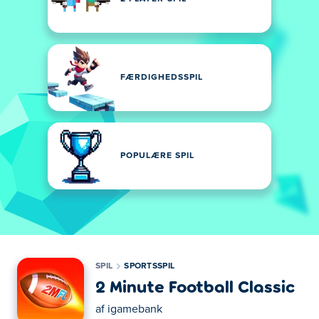
FÆRDIGHEDSSPIL
POPULÆRE SPIL
SPIL
SPORTSSPIL
2 Minute Football Classic
af
igamebank