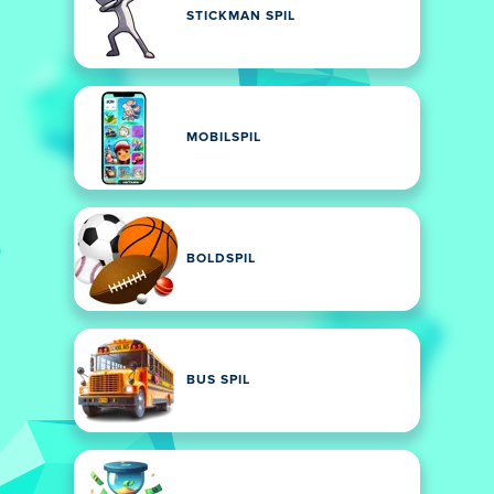
STICKMAN SPIL
MOBILSPIL
BOLDSPIL
BUS SPIL