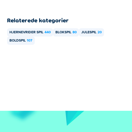
Relaterede kategorier
HJERNEVRIDER SPIL
440
BLOKSPIL
80
JULESPIL
20
BOLDSPIL
107