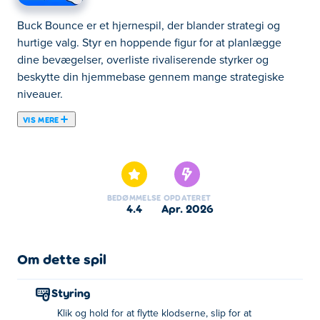
Buck Bounce er et hjernespil, der blander strategi og
hurtige valg. Styr en hoppende figur for at planlægge
dine bevægelser, overliste rivaliserende styrker og
beskytte din hjemmebase gennem mange strategiske
niveauer.
VIS MERE
Buck Bounce er et strategispil, hvor dit mål er at få din
pengebold til at vokse! Placer klodser de helt rigtige
steder for at få bolden til at hoppe rundt, og hvert hop
giver dig flere penge. Brug din indtjening til at købe
BEDØMMELSE
OPDATERET
endnu flere bolde og klodser, og skab vilde
4.4
apr. 2026
pengegivende kombinationer, der holder pengene i
gang. Kan du bygge den ultimative hoppende
pengemaskine?
Om dette spil
Hvordan spiller man Buck Bounce?
Styring
Klik og hold for at flytte klodserne, slip for at
Klik og hold nede for at flytte blokkene, slip for at placere