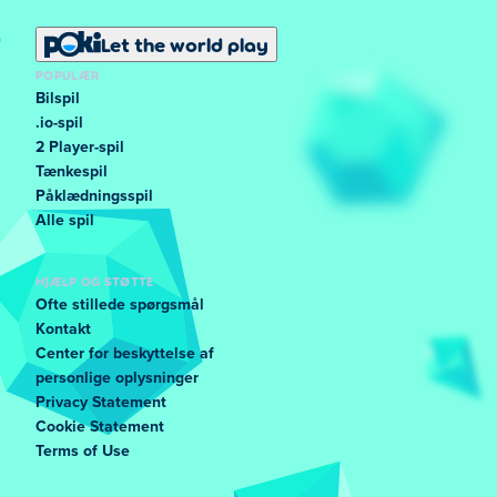
Let the world play
POPULÆR
Bilspil
.io-spil
2 Player-spil
Tænkespil
Påklædningsspil
Alle spil
HJÆLP OG STØTTE
Ofte stillede spørgsmål
Kontakt
Center for beskyttelse af
personlige oplysninger
Privacy Statement
Cookie Statement
Terms of Use