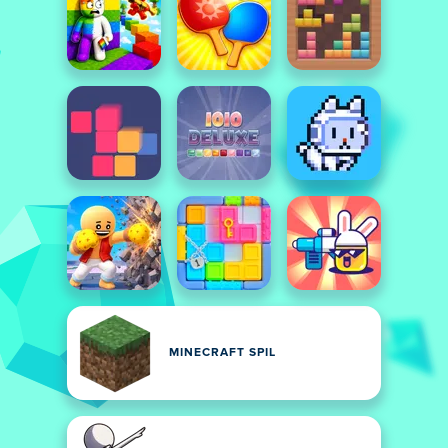
MINECRAFT SPIL