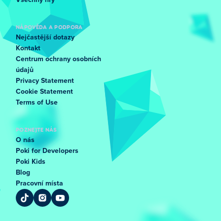
Všechny hry
NÁPOVĚDA A PODPORA
Nejčastější dotazy
Kontakt
Centrum ochrany osobních
údajů
Privacy Statement
Cookie Statement
Terms of Use
POZNEJTE NÁS
O nás
Poki for Developers
Poki Kids
Blog
Pracovní místa