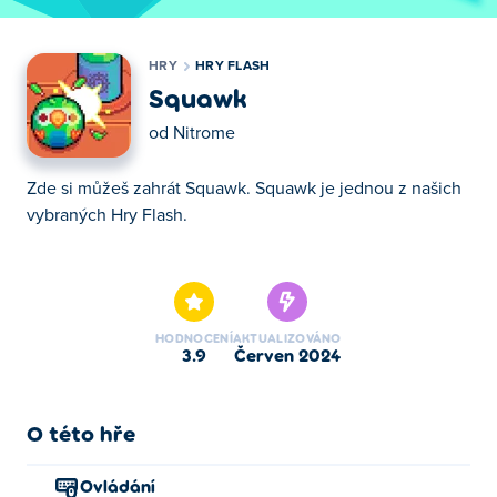
HRY
HRY FLASH
Squawk
od
Nitrome
Zde si můžeš zahrát Squawk. Squawk je jednou z našich
vybraných Hry Flash.
Zde si můžeš zahrát Squawk. Squawk je jednou z našich
vybraných Hry Flash.
HODNOCENÍ
AKTUALIZOVÁNO
3.9
červen 2024
O této hře
Ovládání