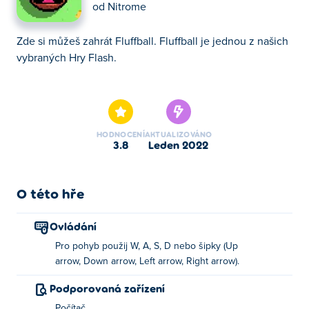
od
Nitrome
Zde si můžeš zahrát Fluffball. Fluffball je jednou z našich
vybraných Hry Flash.
Zde si můžeš zahrát Fluffball. Fluffball je jednou z našich
vybraných Hry Flash.
HODNOCENÍ
AKTUALIZOVÁNO
3.8
leden 2022
O této hře
Ovládání
Pro pohyb použij W, A, S, D nebo šipky (Up
arrow, Down arrow, Left arrow, Right arrow).
Podporovaná zařízení
Počítač