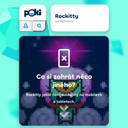
Rockitty
od Nitrome
Co si zahrát něco
jiného?
Rockitty ještě není dostupný na mobilech
a tabletech.