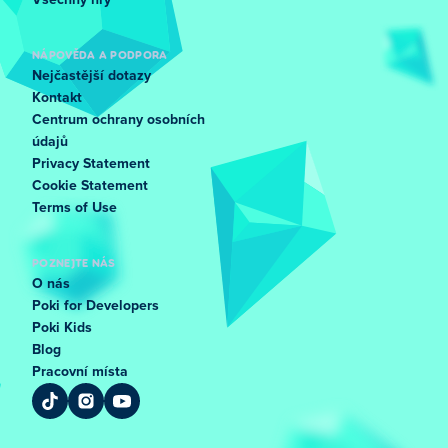
Všechny hry
NÁPOVĚDA A PODPORA
Nejčastější dotazy
Kontakt
Centrum ochrany osobních
údajů
Privacy Statement
Cookie Statement
Terms of Use
POZNEJTE NÁS
O nás
Poki for Developers
Poki Kids
Blog
Pracovní místa