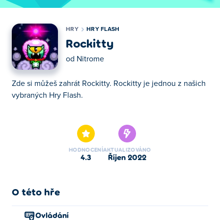
HRY
HRY FLASH
Rockitty
od
Nitrome
Zde si můžeš zahrát Rockitty. Rockitty je jednou z našich
vybraných Hry Flash.
Zde si můžeš zahrát Rockitty. Rockitty je jednou z našich
vybraných Hry Flash.
HODNOCENÍ
AKTUALIZOVÁNO
4.3
říjen 2022
O této hře
Ovládání