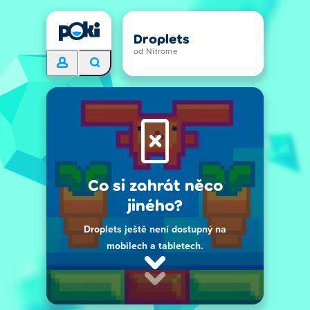
Droplets
od Nitrome
Co si zahrát něco
jiného?
Droplets ještě není dostupný na
mobilech a tabletech.