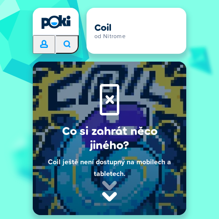
Coil
od Nitrome
Co si zahrát něco
jiného?
Coil ještě není dostupný na mobilech a
tabletech.