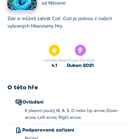
od
Nitrome
Zde si můžeš zahrát Coil. Coil je jednou z našich
vybraných Hlavolamy Hry.
Zde si můžeš zahrát Coil. Coil je jednou z našich
vybraných Hlavolamy Hry.
HODNOCENÍ
AKTUALIZOVÁNO
4.1
duben 2021
O této hře
Ovládání
K plazení použij W, A, S, D nebo Up arrow, Down
arrow, Left arrow, Right arrow.
Podporovaná zařízení
Počítač