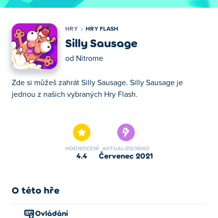
HRY
HRY FLASH
Silly Sausage
od
Nitrome
Zde si můžeš zahrát Silly Sausage. Silly Sausage je
jednou z našich vybraných Hry Flash.
Zde si můžeš zahrát Silly Sausage. Silly Sausage je
jednou z našich vybraných Hry Flash.
HODNOCENÍ
AKTUALIZOVÁNO
4.4
červenec 2021
O této hře
Ovládání