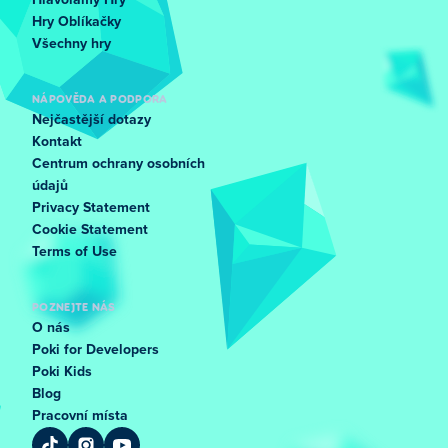
Hlavolamy Hry
Hry Oblíkačky
Všechny hry
NÁPOVĚDA A PODPORA
Nejčastější dotazy
Kontakt
Centrum ochrany osobních
údajů
Privacy Statement
Cookie Statement
Terms of Use
POZNEJTE NÁS
O nás
Poki for Developers
Poki Kids
Blog
Pracovní místa