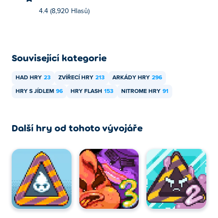
4.4 (8,920 Hlasů)
Související kategorie
HAD HRY
23
ZVÍŘECÍ HRY
213
ARKÁDY HRY
296
HRY S JÍDLEM
96
HRY FLASH
153
NITROME HRY
91
Další hry od tohoto vývojáře