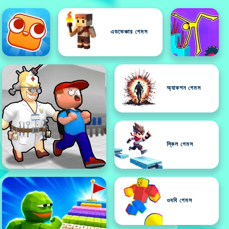
এডভেঞ্চার গেমস
অ্যাকশন গেমস
স্কিল গেমস
ওববি গেমস