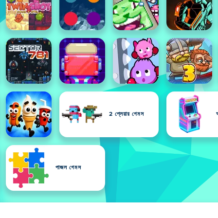
2 প্লেয়ার গেমস
পাজল গেমস