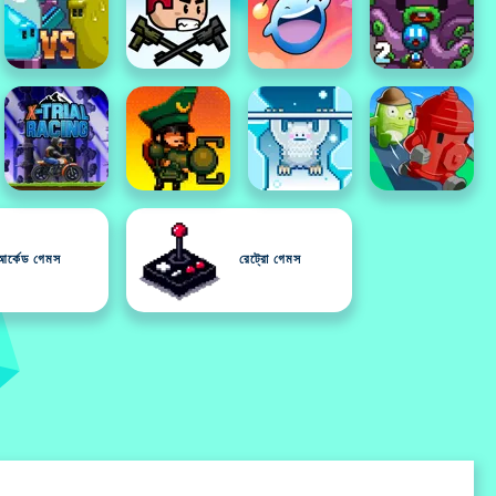
আর্কেড গেমস
রেট্রো গেমস