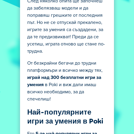
След няколко опита ще започнеш
да забелязваш модели и да
поправяш грешките от последния
път. Но не се отпускай прекалено,
игрите за умения са създадени, за
да те предизвикват! Преди да се
усетиш, играта отново ще стане по-
трудна.
От безкрайни бегачи до трудни
платформъри и всичко между тях,
играй над 300 безплатни игри за
умения
в Poki и виж дали имаш
всичко необходимо, за да
спечелиш!
Най-популярните
игри за умения в Poki
Ето
5-те най-популярни игри за