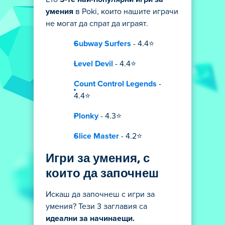
умения
в Poki, които нашите играчи
не могат да спрат да играят.
Subway Surfers
- 4.4⭐
Level Devil
- 4.4⭐
Count Control Legends
-
4.4⭐
Plonky
- 4.3⭐
Slice Master
- 4.2⭐
Игри за умения, с
които да започнеш
Искаш да започнеш с игри за
умения? Тези 3 заглавия са
идеални за начинаещи.