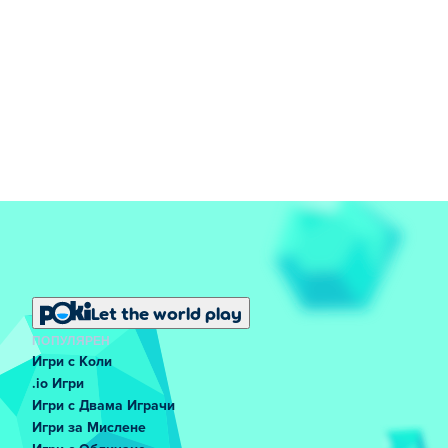
Let the world play
ПОПУЛЯРЕН
Игри с Коли
.io Игри
Игри с Двама Играчи
Игри за Мислене