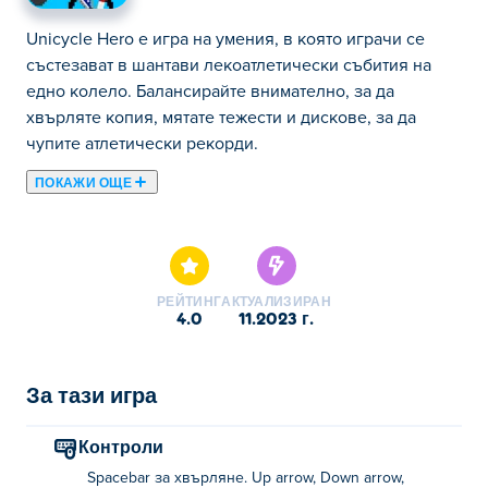
Unicycle Hero е игра на умения, в която играчи се
състезават в шантави лекоатлетически събития на
едно колело. Балансирайте внимателно, за да
хвърляте копия, мятате тежести и дискове, за да
чупите атлетически рекорди.
ПОКАЖИ ОЩЕ
Тук можете да играете Unicycle Hero. Unicycle Hero е
една от нашите избрани Спортни Игри.
РЕЙТИНГ
АКТУАЛИЗИРАН
4.0
11.2023 г.
За тази игра
Контроли
Spacebar за хвърляне. Up arrow, Down arrow,