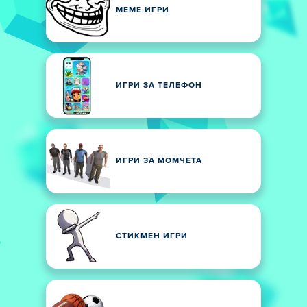
МЕМЕ ИГРИ
ИГРИ ЗА ТЕЛЕФОН
ИГРИ ЗА МОМЧЕТА
СТИКМЕН ИГРИ