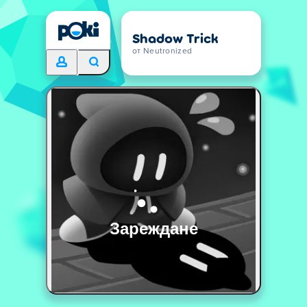
Shadow Trick
от Neutronized
Зареждане