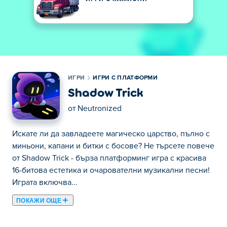
ИГРИ
ИГРИ С ПЛАТФОРМИ
Shadow Trick
от
Neutronized
Искате ли да завладеете магическо царство, пълно с
миньони, капани и битки с босове? Не търсете повече
от Shadow Trick - бърза платформинг игра с красива
16-битова естетика и очарователни музикални песни!
Играта включва...
ПОКАЖИ ОЩЕ
Искате ли да завладеете магическо царство, пълно с
миньони, капани и битки с босове? Не търсете повече