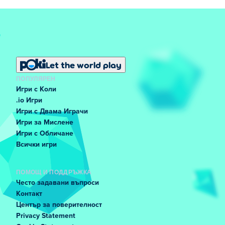
Let the world play
ПОПУЛЯРЕН
Игри с Коли
.io Игри
Игри с Двама Играчи
Игри за Мислене
Игри с Обличане
Всички игри
ПОМОЩ И ПОДДРЪЖКА
Често задавани въпроси
Контакт
Център за поверителност
Privacy Statement