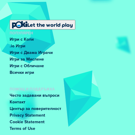
Let the world play
ПОПУЛЯРЕН
Игри с Коли
.io Игри
Игри с Двама Играчи
Игри за Мислене
Игри с Обличане
Всички игри
ПОМОЩ И ПОДДРЪЖКА
Често задавани въпроси
Контакт
Център за поверителност
Privacy Statement
Cookie Statement
Terms of Use