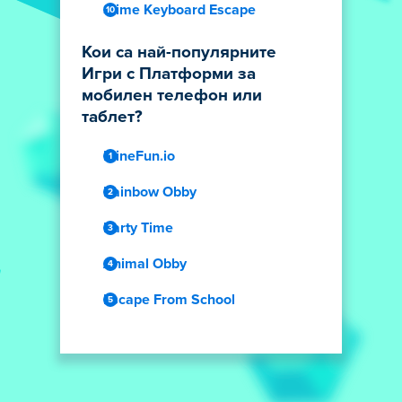
Slime Keyboard Escape
Кои са най-популярните
Игри с Платформи за
мобилен телефон или
таблет?
MineFun.io
Rainbow Obby
Party Time
Animal Obby
Escape From School