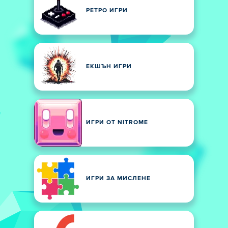
РЕТРО ИГРИ
ЕКШЪН ИГРИ
ИГРИ ОТ NITROME
ИГРИ ЗА МИСЛЕНЕ