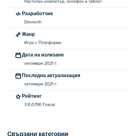
Настолен компютър, телефон и таблет
Разработчик
Diemorth
Жанр
Игри с Платформи
Дата на излизане
октомври 2021 г.
Последна актуализация
октомври 2021 г.
Рейтинг
3.9 (1,790 Гласa)
Свързани категории