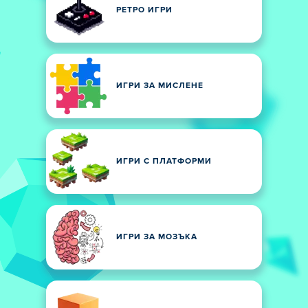
РЕТРО ИГРИ
ИГРИ ЗА МИСЛЕНЕ
ИГРИ С ПЛАТФОРМИ
ИГРИ ЗА МОЗЪКА