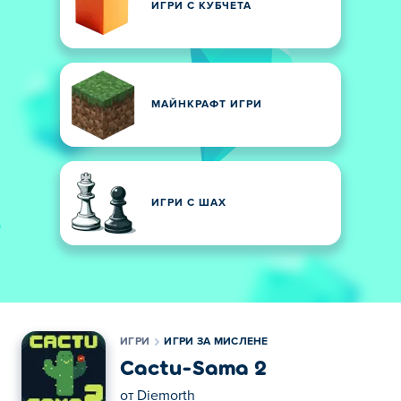
ИГРИ С КУБЧЕТА
МАЙНКРАФТ ИГРИ
ИГРИ С ШАХ
ИГРИ
ИГРИ ЗА МИСЛЕНЕ
Cactu-Sama 2
от
Diemorth