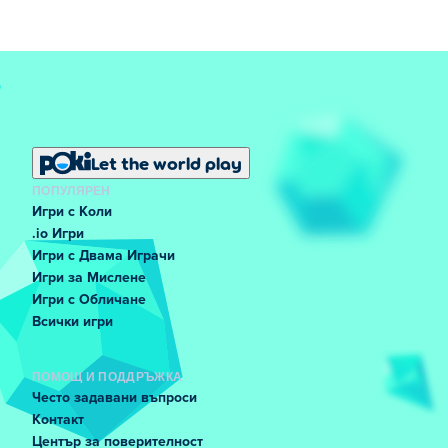
Let the world play
ПОПУЛЯРЕН
Игри с Коли
.io Игри
Игри с Двама Играчи
Игри за Мислене
Игри с Обличане
Всички игри
ПОМОЩ И ПОДДРЪЖКА
Често задавани въпроси
Контакт
Център за поверителност