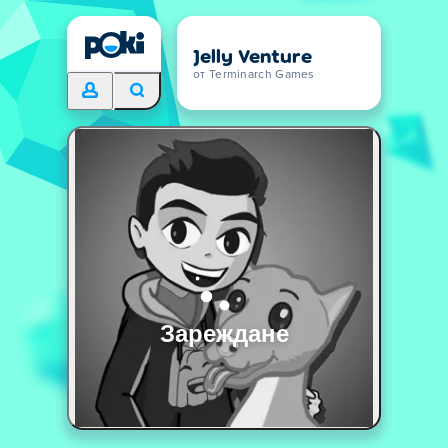
Jelly Venture
от Terminarch Games
Зареждане