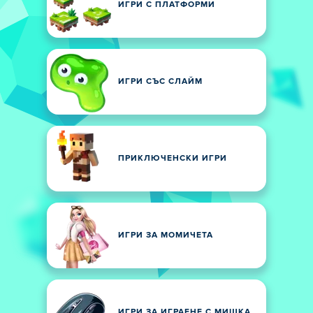
ИГРИ С ПЛАТФОРМИ
ИГРИ СЪС СЛАЙМ
ПРИКЛЮЧЕНСКИ ИГРИ
ИГРИ ЗА МОМИЧЕТА
ИГРИ ЗА ИГРАЕНЕ С МИШКА