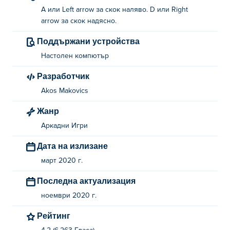
A или Left arrow за скок наляво. D или Right
arrow за скок надясно.
Поддържани устройства
Настолен компютър
Разработчик
Akos Makovics
Жанр
Аркадни Игри
Дата на излизане
март 2020 г.
Последна актуализация
ноември 2020 г.
Рейтинг