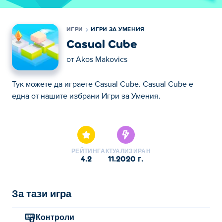
ИГРИ
ИГРИ ЗА УМЕНИЯ
Casual Cube
от
Akos Makovics
Тук можете да играете Casual Cube. Casual Cube е
една от нашите избрани Игри за Умения.
Тук можете да играете Casual Cube. Casual Cube е
една от нашите избрани Игри за Умения.
РЕЙТИНГ
АКТУАЛИЗИРАН
4.2
11.2020 г.
За тази игра
Контроли