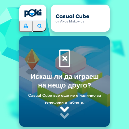
Casual Cube
от Akos Makovics
Искаш ли да играеш
на нещо друго?
Casual Cube все още не е налично за
телефони и таблети.