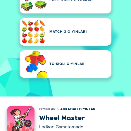
MATCH 3 OʻYINLARI
TOʻSIQLI OʻYINLAR
OʻYINLAR
ARKADALI OʻYINLAR
Wheel Master
Ijodkor:
Gametornado