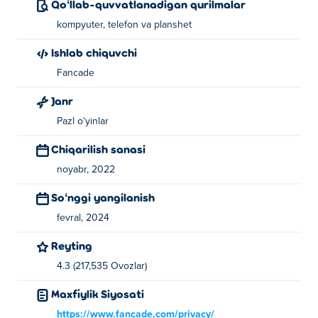
Qoʻllab-quvvatlanadigan qurilmalar
kompyuter, telefon va planshet
Recoil-ni kim yaratgan?
Ishlab chiquvchi
Recoil Fancade tomonidan yaratilgan. Ularning boshqa
Fancade
o'yinlarini o'ynang Poki:
Drive Mad
va
Speed King
!
Janr
Qanday qilib Recoil-ni bepul o'ynashim
mumkin?
Pazl oʻyinlar
Chiqarilish sanasi
Poki da Recoil o'yinini bepul o'ynashingiz mumkin.
noyabr, 2022
Mobil qurilmalarda va ish stolida Recoil o'ynay
Soʻnggi yangilanish
olamanmi?
fevral, 2024
Poki da mobil va ish stolida bepul Recoil o'ynashingiz
Reyting
mumkin.
4.3 (217,535 Ovozlar)
Maxfiylik Siyosati
https://www.fancade.com/privacy/