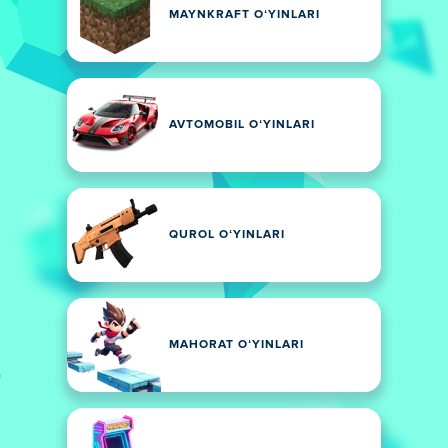
MAYNKRAFT OʻYINLARI
AVTOMOBIL OʻYINLARI
QUROL OʻYINLARI
MAHORAT OʻYINLARI