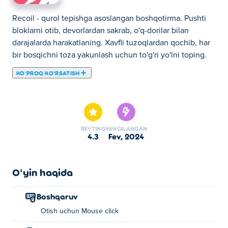
Recoil - qurol tepishga asoslangan boshqotirma. Pushti
bloklarni otib, devorlardan sakrab, o'q-dorilar bilan
darajalarda harakatlaning. Xavfli tuzoqlardan qochib, har
bir bosqichni toza yakunlash uchun to'g'ri yo'lni toping.
KOʻPROQ KOʻRSATISH
Recoil - Martin Magni tomonidan yaratilgan
platforma/aksiya o'yini. Siz kichik xarakter sifatida
o'ynaysiz va turli xil qurollardan foydalanib, yomon pushti
viruslarni o'ldirishingiz kerak bo'ladi! Siz harakatlana
REYTING
YANGILANGAN
olmaysiz, lekin harakatlanishning yagona yo'li o'zingizni
4.3
fev, 2024
harakatga keltirish uchun qurolingizning orqaga
qaytishidan foydalanishdir! Tiklardan ehtiyot bo'ling, ular
sizni bir zumda yo'q qiladi! Turli xil mexanikalar bilan
Oʻyin haqida
o'zaro aloqada bo'ling va har bir darajadan o'ting!
Boshqaruv
Recoilni qanday o'ynash kerak?
Otish uchun Mouse click
Otish uchun sichqonchani bosing