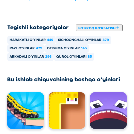
Tegishli kategoriyalar
KOʻPROQ KOʻRSATISH
HARAKATLI OʻYINLAR
449
SICHQONCHALI OʻYINLAR
379
PAZL OʻYINLAR
479
OTISHMA OʻYINLAR
145
ARKADALI OʻYINLAR
296
QUROL OʻYINLARI
85
Bu ishlab chiquvchining boshqa oʻyinlari