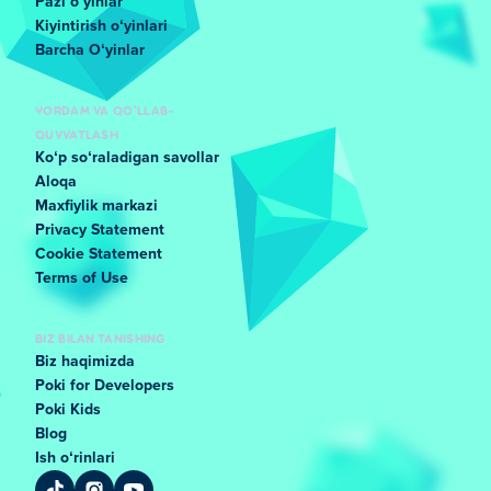
Pazl oʻyinlar
Kiyintirish oʻyinlari
Barcha Oʻyinlar
YORDAM VA QO'LLAB-
QUVVATLASH
Koʻp soʻraladigan savollar
Aloqa
Maxfiylik markazi
Privacy Statement
Cookie Statement
Terms of Use
BIZ BILAN TANISHING
Biz haqimizda
Poki for Developers
Poki Kids
Blog
Ish oʻrinlari