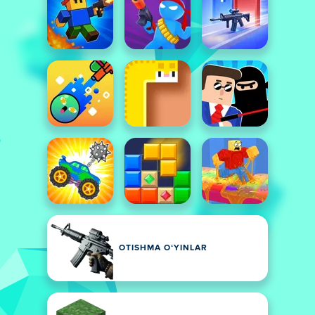
OTISHMA OʻYINLAR