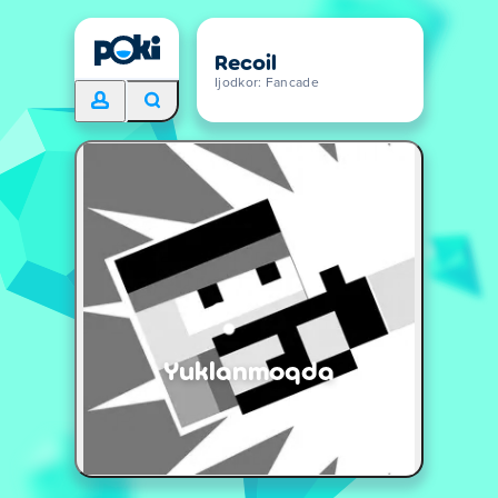
Recoil
Ijodkor: Fancade
Yuklanmoqda