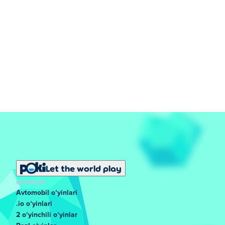
Let the world play
MASHHUR
Avtomobil oʻyinlari
.io oʻyinlari
2 oʻyinchili oʻyinlar