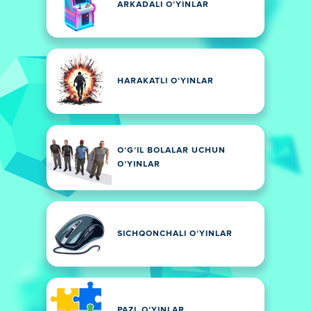
ARKADALI OʻYINLAR
HARAKATLI OʻYINLAR
OʻGʻIL BOLALAR UCHUN
OʻYINLAR
SICHQONCHALI OʻYINLAR
PAZL OʻYINLAR