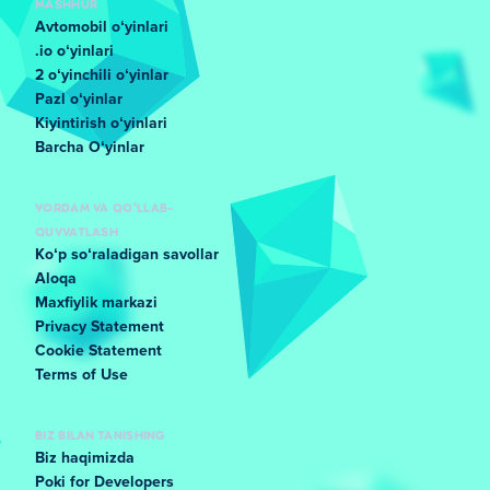
MASHHUR
Avtomobil oʻyinlari
.io oʻyinlari
2 oʻyinchili oʻyinlar
Pazl oʻyinlar
Kiyintirish oʻyinlari
Barcha Oʻyinlar
YORDAM VA QO'LLAB-
QUVVATLASH
Koʻp soʻraladigan savollar
Aloqa
Maxfiylik markazi
Privacy Statement
Cookie Statement
Terms of Use
BIZ BILAN TANISHING
Biz haqimizda
Poki for Developers