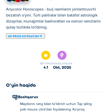
Anycolor Horoscopes - burj rasmlarini jonlantiruvchi
bezatish o'yini. Turli palitralar bilan batafsil astrologik
dizaynlar, munajjimlar bashoratlari va osmon ramzlarini
qulay tezlikda to'ldiring.
KOʻPROQ KOʻRSATISH
Bu yerda siz Anycolor Horoscopes o'ynashingiz mumkin.
Anycolor Horoscopes bizning tanlangan Rang oʻyinlari
larimizdan biridir.
REYTING
YANGILANGAN
4.1
okt, 2025
Oʻyin haqida
Boshqaruv
Maydonni rang bilan to'ldirish uchun Tap qiling
yoki mouse click'dan foydalaning. Ko'proq