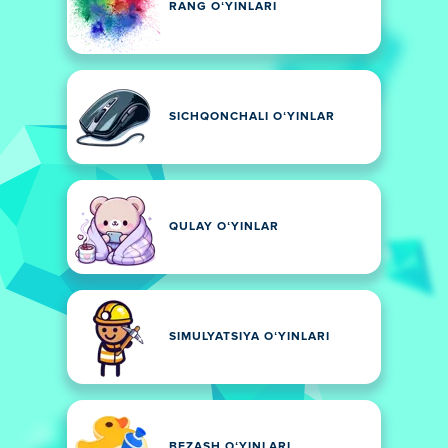
RANG OʻYINLARI
SICHQONCHALI OʻYINLAR
QULAY OʻYINLAR
SIMULYATSIYA OʻYINLARI
BEZASH OʻYINLARI