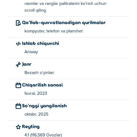
rasmlar va ranglar palitralarini ko'rish uchun
scroll qiling.
Qoʻllab-quvvatlanadigan qurilmalar
kompyuter, telefon va planshet
Ishlab chiquvchi
Aniway
Janr
Bezash oʻyinlari
Chiqarilish sanasi
fevral, 2023
Soʻnggi yangilanish
oktabr, 2025
Reyting
4.1 (116,569 Ovozlar)