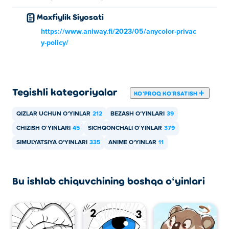
Maxfiylik Siyosati
https://www.aniway.fi/2023/05/anycolor-privac
y-policy/
Tegishli kategoriyalar
KOʻPROQ KOʻRSATISH
QIZLAR UCHUN OʻYINLAR
212
BEZASH OʻYINLARI
39
CHIZISH OʻYINLARI
45
SICHQONCHALI OʻYINLAR
379
SIMULYATSIYA OʻYINLARI
335
ANIME OʻYINLAR
11
Bu ishlab chiquvchining boshqa oʻyinlari