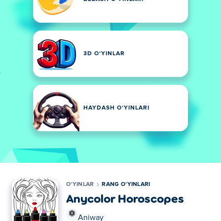
3D OʻYINLAR
HAYDASH OʻYINLARI
OʻYINLAR
RANG OʻYINLARI
Anycolor Horoscopes
Aniway