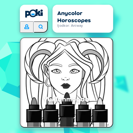
Anycolor
Horoscopes
Ijodkor: Aniway
Yuklanmoqda