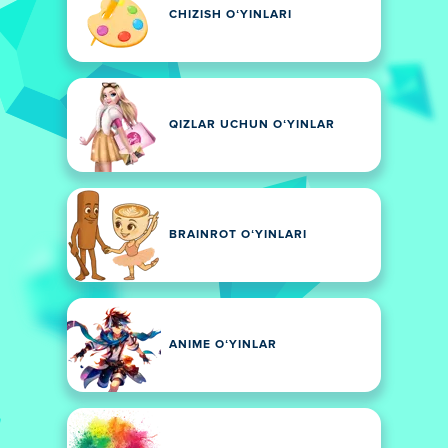
CHIZISH OʻYINLARI
QIZLAR UCHUN OʻYINLAR
BRAINROT OʻYINLARI
ANIME OʻYINLAR