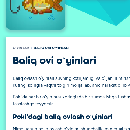
OʻYINLAR
BALIQ OVI OʻYINLARI
Baliq ovi oʻyinlari
Baliq ovlash oʻyinlari suvning xotirjamligi va oʻljani ilintir
kuting, soʻngra vaqtni toʻgʻri moʻljallab, aniq harakat qilib 
Poki'da har bir oʻyin brauzeringizda bir zumda ishga tushad
tashlashga tayyorsiz!
Poki'dagi baliq ovlash oʻyinlari
Nima uchun baliq ovlash oʻyinlari shunchalik koʻp muxlislarn