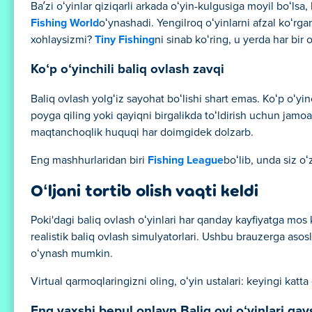
Baʼzi oʻyinlar qiziqarli arkada oʻyin-kulgusiga moyil boʻlsa, 
Fishing World
oʻynashadi. Yengilroq oʻyinlarni afzal koʻrga
xohlaysizmi?
Tiny Fishing
ni sinab koʻring, u yerda har bir o
Koʻp oʻyinchili baliq ovlash zavqi
Baliq ovlash yolgʻiz sayohat boʻlishi shart emas. Koʻp oʻyinc
poyga qiling yoki qayiqni birgalikda toʻldirish uchun jamoa 
maqtanchoqlik huquqi har doimgidek dolzarb.
Eng mashhurlaridan biri
Fishing League
boʻlib, unda siz o
Oʻljani tortib olish vaqti keldi
Poki'dagi baliq ovlash oʻyinlari har qanday kayfiyatga mos k
realistik baliq ovlash simulyatorlari. Ushbu brauzerga aso
oʻynash mumkin.
Virtual qarmoqlaringizni oling, oʻyin ustalari: keyingi katta 
Eng yaxshi bepul onlayn Baliq ovi oʻyinlari qays