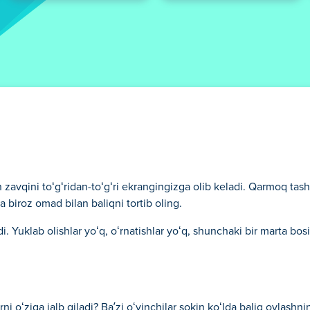
ish zavqini toʻgʻridan-toʻgʻri ekrangingizga olib keladi. Qarmoq tash
va biroz omad bilan baliqni tortib oling.
i. Yuklab olishlar yoʻq, oʻrnatishlar yoʻq, shunchaki bir marta bos
i oʻziga jalb qiladi? Baʼzi oʻyinchilar sokin koʻlda baliq ovlashni