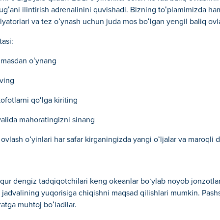
ugʻani ilintirish adrenalinini quvishadi. Bizning toʻplamimizda h
mulyatorlari va tez oʻynash uchun juda mos boʻlgan yengil baliq ovl
asi:
ilmasdan oʻynang
oving
fotlarni qoʻlga kiriting
alida mahoratingizni sinang
 ovlash oʻyinlari har safar kirganingizda yangi oʻljalar va maroqli 
Chuqur dengiz tadqiqotchilari keng okeanlar boʻylab noyob jonzotla
 jadvalining yuqorisiga chiqishni maqsad qilishlari mumkin. Pashs
ratga muhtoj boʻladilar.