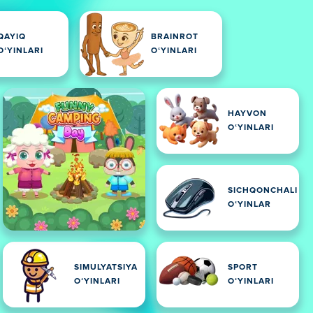
QAYIQ
BRAINROT
OʻYINLARI
OʻYINLARI
HAYVON
OʻYINLARI
SICHQONCHALI
OʻYINLAR
SIMULYATSIYA
SPORT
OʻYINLARI
OʻYINLARI