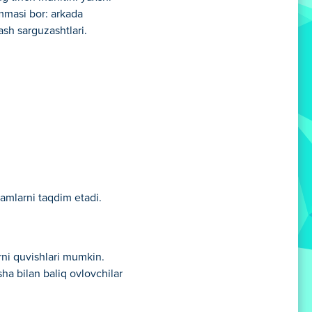
ammasi bor: arkada
ash sarguzashtlari.
damlarni taqdim etadi.
rni quvishlari mumkin.
ha bilan baliq ovlovchilar