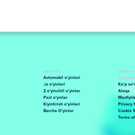
MASHHUR
YORDAM 
Avtomobil oʻyinlari
QUVVATL
.io oʻyinlari
Koʻp soʻ
2 oʻyinchili oʻyinlar
Aloqa
Pazl oʻyinlar
Maxfiyli
Kiyintirish oʻyinlari
Privacy 
Barcha Oʻyinlar
Cookie 
Terms o