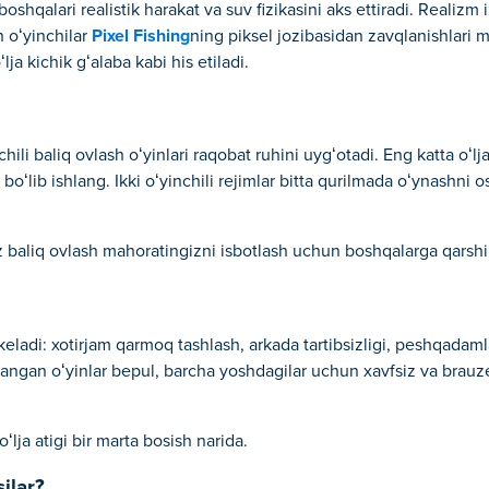
boshqalari realistik harakat va suv fizikasini aks ettiradi. Realizm
n oʻyinchilar
Pixel Fishing
ning piksel jozibasidan zavqlanishlari 
ʻlja kichik gʻalaba kabi his etiladi.
hili baliq ovlash oʻyinlari raqobat ruhini uygʻotadi. Eng katta oʻl
boʻlib ishlang. Ikki oʻyinchili rejimlar bitta qurilmada oʻynashni
ʻz baliq ovlash mahoratingizni isbotlash uchun boshqalarga qarshi
eladi: xotirjam qarmoq tashlash, arkada tartibsizligi, peshqadamlar
slangan oʻyinlar bepul, barcha yoshdagilar uchun xavfsiz va brau
oʻlja atigi bir marta bosish narida.
ilar?