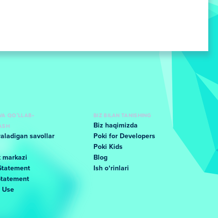
VA QO'LLAB-
BIZ BILAN TANISHING
ASH
Biz haqimizda
raladigan savollar
Poki for Developers
Poki Kids
k markazi
Blog
Statement
Ish oʻrinlari
Statement
f Use