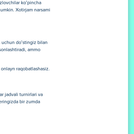
 izlovchilar koʻpincha
mumkin. Xotirjam narsami
ja uchun doʻstingiz bilan
 osonlashtiradi, ammo
 onlayn raqobatlashasiz.
 jadvali turnirlari va
zeringizda bir zumda