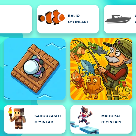
BALIQ
OʻYINLARI
SARGUZASHT
MAHORAT
OʻYINLAR
OʻYINLARI