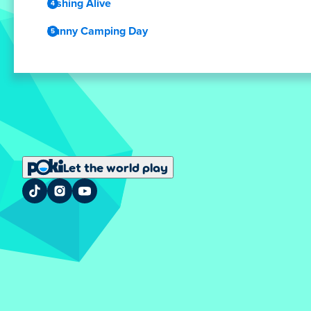
Fishing Alive
Funny Camping Day
Let the world play