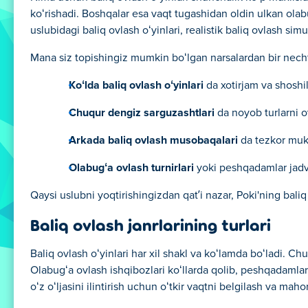
koʻrishadi. Boshqalar esa vaqt tugashidan oldin ulkan olab
uslubidagi baliq ovlash oʻyinlari, realistik baliq ovlash si
Mana siz topishingiz mumkin boʻlgan narsalardan bir necht
Koʻlda baliq ovlash oʻyinlari
da xotirjam va shosh
Chuqur dengiz sarguzashtlari
da noyob turlarni 
Arkada baliq ovlash musobaqalari
da tezkor muko
Olabugʻa ovlash turnirlari
yoki peshqadamlar jadv
Qaysi uslubni yoqtirishingizdan qatʼi nazar, Poki'ning baliq
Baliq ovlash janrlarining turlari
Baliq ovlash oʻyinlari har xil shakl va koʻlamda boʻladi. 
Olabugʻa ovlash ishqibozlari koʻllarda qolib, peshqadamlar
oʻz oʻljasini ilintirish uchun oʻtkir vaqtni belgilash va maho