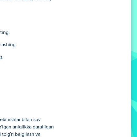
ting.
tnashing.
g.
hekinishlar bilan suv
‘lgan aniqlikka qaratilgan
to‘g‘ri belgilash va