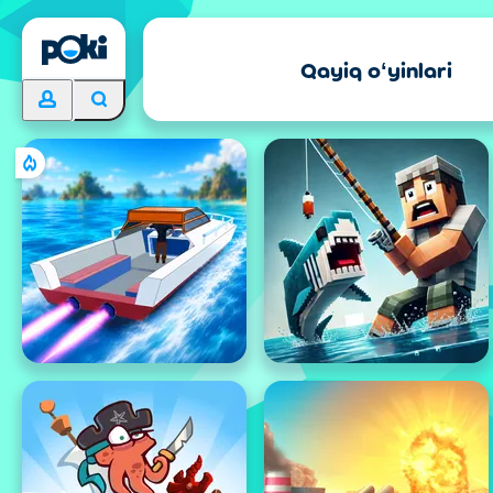
Qayiq oʻyinlari