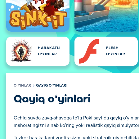
HARAKATLI
FLESH
OʻYINLAR
OʻYINLAR
OʻYINLAR
QAYIQ OʻYINLARI
Qayiq oʻyinlari
Ochiq suvda zavq-shavqqa to‘la Poki saytida qayiq o‘yinlar
mahoratingizni sinab ko‘ring yoki realistik qayiq simulyator
Tezkor harakatlarni yoqtirasizmi yoki strategik qiyinchil