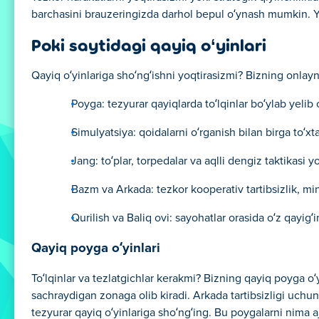
barchasini brauzeringizda darhol bepul o‘ynash mumkin. Yuk
Poki saytidagi qayiq o‘yinlari
Qayiq o‘yinlariga sho‘ng‘ishni yoqtirasizmi? Bizning onlayn q
Poyga: tezyurar qayiqlarda to‘lqinlar bo‘ylab yelib
Simulyatsiya: qoidalarni o‘rganish bilan birga to‘xt
Jang: to‘plar, torpedalar va aqlli dengiz taktikasi
Bazm va Arkada: tezkor kooperativ tartibsizlik, min
Qurilish va Baliq ovi: sayohatlar orasida o‘z qayig‘i
Qayiq poyga o‘yinlari
To‘lqinlar va tezlatgichlar kerakmi? Bizning qayiq poyga o‘yi
sachraydigan zonaga olib kiradi. Arkada tartibsizligi uchu
tezyurar qayiq o‘yinlariga sho‘ng‘ing. Bu poygalarni nima aj