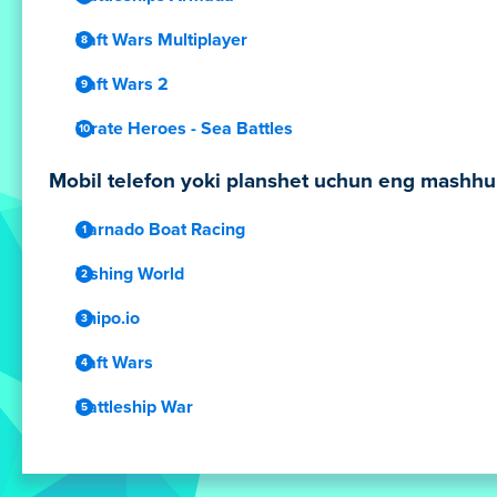
Raft Wars Multiplayer
Raft Wars 2
Pirate Heroes - Sea Battles
Mobil telefon yoki planshet uchun eng mashhur 
Carnado Boat Racing
Fishing World
Shipo.io
Raft Wars
Battleship War