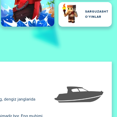
SARGUZASHT
OʻYINLAR
g, dengiz janglarida
nimadir bor. Eng muhimi,