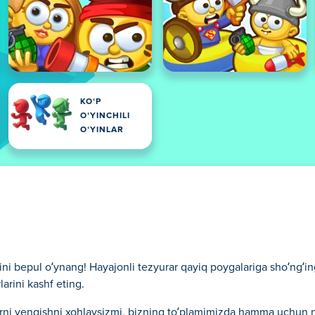
KOʻP
OʻYINCHILI
OʻYINLAR
ini bepul o‘ynang! Hayajonli tezyurar qayiq poygalariga sho‘ng‘in
larini kashf eting.
iklarni yengishni xohlaysizmi, bizning to‘plamimizda hamma uchun 