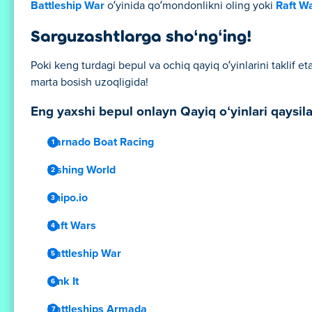
Battleship War
o‘yinida qo‘mondonlikni oling yoki
Raft W
Sarguzashtlarga sho‘ng‘ing!
Poki keng turdagi bepul va ochiq qayiq o‘yinlarini taklif e
marta bosish uzoqligida!
Eng yaxshi bepul onlayn Qayiq oʻyinlari qaysila
Carnado Boat Racing
Fishing World
Shipo.io
Raft Wars
Battleship War
Sink It
Battleships Armada