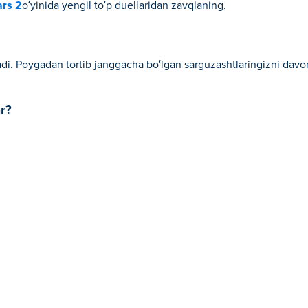
ars 2
o‘yinida yengil to‘p duellaridan zavqlaning.
tadi. Poygadan tortib janggacha bo‘lgan sarguzashtlaringizni davom
r?