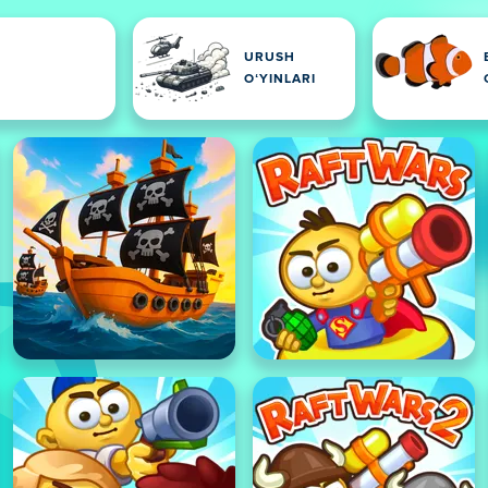
URUSH
OʻYINLARI