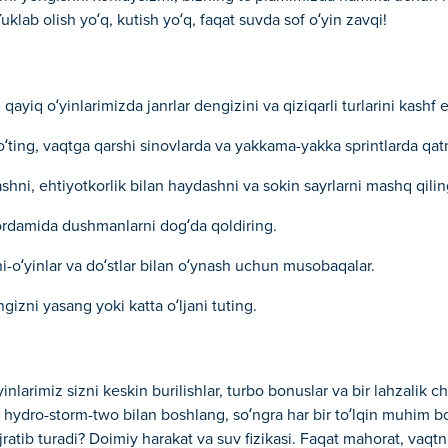
lab olish yo‘q, kutish yo‘q, faqat suvda sof o‘yin zavqi!
ayiq o‘yinlarimizda janrlar dengizini va qiziqarli turlarini kashf e
 o‘ting, vaqtga qarshi sinovlarda va yakkama-yakka sprintlarda qa
ashni, ehtiyotkorlik bilan haydashni va sokin sayrlarni mashq qilin
 yordamida dushmanlarni dog‘da qoldiring.
i-o‘yinlar va do‘stlar bilan o‘ynash uchun musobaqalar.
ngizni yasang yoki katta o‘ljani tuting.
nlarimiz sizni keskin burilishlar, turbo bonuslar va bir lahzalik c
n hydro-storm-two bilan boshlang, so‘ngra har bir to‘lqin muhim bo
ratib turadi? Doimiy harakat va suv fizikasi. Faqat mahorat, vaqtni 