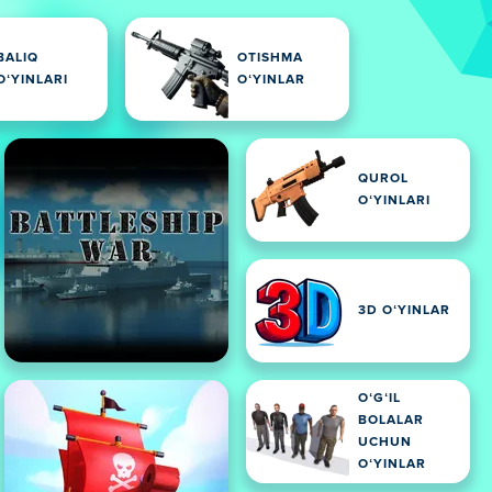
BALIQ
OTISHMA
OʻYINLARI
OʻYINLAR
QUROL
OʻYINLARI
3D OʻYINLAR
OʻGʻIL
BOLALAR
UCHUN
OʻYINLAR