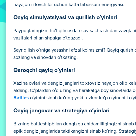
hayajon izlovchilar uchun katta tabassum energiyasi.
Qayiq simulyatsiyasi va qurilish o‘yinlari
Paypoqlaringizni ho‘l qilmasdan suv sachrashidan zavqlaning
vazifalari bilan shpalga o‘tqazadi.
Sayr qilish o‘rniga yasashni afzal ko‘rasizmi? Qayiq qurish 
sozlang va sinovdan o‘tkazing.
Qaroqchi qayiq o‘yinlari
Xazina ovlari va dengiz janglari to‘xtovsiz hayajon olib kel
aldang, to‘plardan o‘q uzing va harakatga boy sinovlarda 
Battles
o‘yinini sinab ko‘ring yoki tezkor ko‘p o‘yinchili o
Qayiq jangovar va strategiya o‘yinlari
Bizning battleshipbilan dengizga chidamliligingizni sinab 
epik dengiz janglarida taktikangizni sinab ko‘ring. Strate