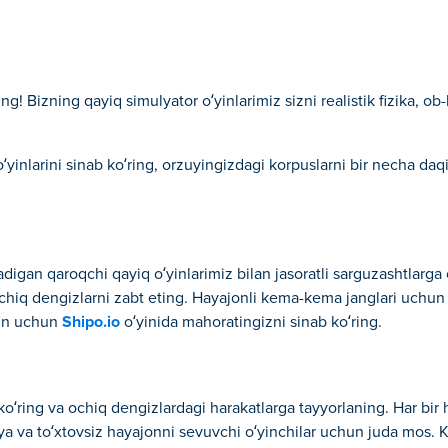
! Bizning qayiq simulyator o‘yinlarimiz sizni realistik fizika, ob-
o‘yinlarini sinab ko‘ring, orzuyingizdagi korpuslarni bir necha daq
adigan qaroqchi qayiq o‘yinlarimiz bilan jasoratli sarguzashtlarga 
ochiq dengizlarni zabt eting. Hayajonli kema-kema janglari uchu
‘yin uchun
Shipo.io
o‘yinida mahoratingizni sinab ko‘ring.
ko‘ring va ochiq dengizlardagi harakatlarga tayyorlaning. Har bi
giya va to‘xtovsiz hayajonni sevuvchi o‘yinchilar uchun juda mos. 