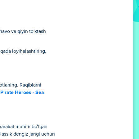
havo va qiyin to‘xtash
iqada loyihalashtiring,
otlaning. Raqiblarni
n
Pirate Heroes - Sea
r harakat muhim bo‘lgan
Klassik dengiz jangi uchun