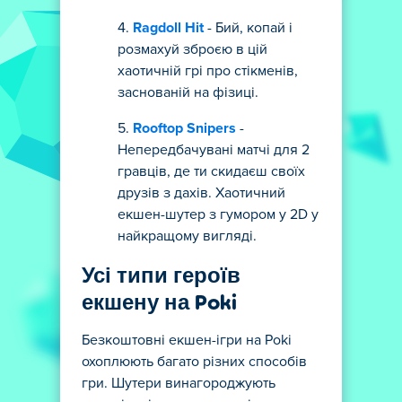
Ragdoll Hit
- Бий, копай і
розмахуй зброєю в цій
хаотичній грі про стікменів,
заснованій на фізиці.
Rooftop Snipers
-
Непередбачувані матчі для 2
гравців, де ти скидаєш своїх
друзів з дахів. Хаотичний
екшен-шутер з гумором у 2D у
найкращому вигляді.
Усі типи героїв
екшену на Poki
Безкоштовні екшен-ігри на Poki
охоплюють багато різних способів
гри. Шутери винагороджують