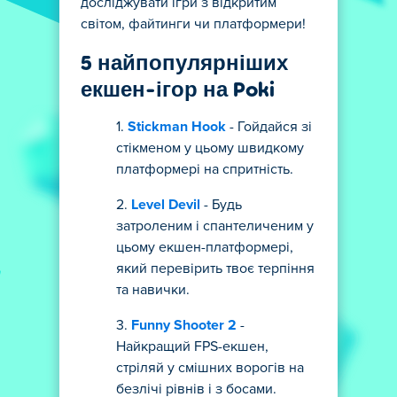
досліджувати ігри з відкритим
світом, файтинги чи платформери!
5 найпопулярніших
екшен-ігор на Poki
Stickman Hook
- Гойдайся зі
стікменом у цьому швидкому
платформері на спритність.
Level Devil
- Будь
затроленим і спантеличеним у
цьому екшен-платформері,
який перевірить твоє терпіння
та навички.
Funny Shooter 2
-
Найкращий FPS-екшен,
стріляй у смішних ворогів на
безлічі рівнів і з босами.