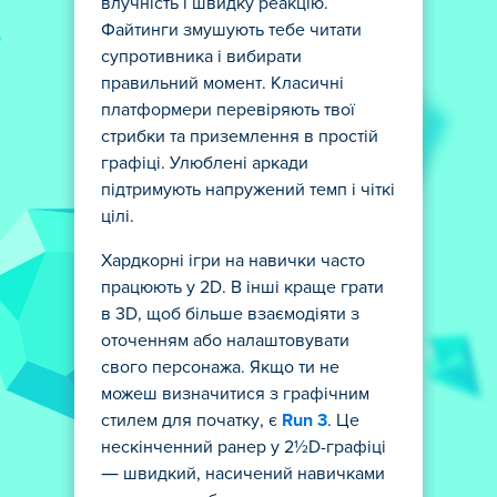
влучність і швидку реакцію.
Файтинги змушують тебе читати
супротивника і вибирати
правильний момент. Класичні
платформери перевіряють твої
стрибки та приземлення в простій
графіці. Улюблені аркади
підтримують напружений темп і чіткі
цілі.
Хардкорні ігри на навички часто
працюють у 2D. В інші краще грати
в 3D, щоб більше взаємодіяти з
оточенням або налаштовувати
свого персонажа. Якщо ти не
можеш визначитися з графічним
стилем для початку, є
Run 3
. Це
нескінченний ранер у 2½D-графіці
— швидкий, насичений навичками