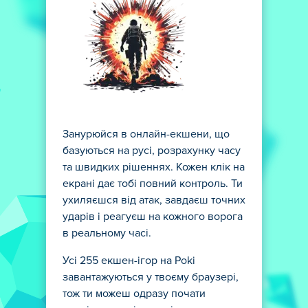
Занурюйся в онлайн-екшени, що
базуються на русі, розрахунку часу
та швидких рішеннях. Кожен клік на
екрані дає тобі повний контроль. Ти
ухиляєшся від атак, завдаєш точних
ударів і реагуєш на кожного ворога
в реальному часі.
Усі 255 екшен-ігор на Poki
завантажуються у твоєму браузері,
тож ти можеш одразу почати