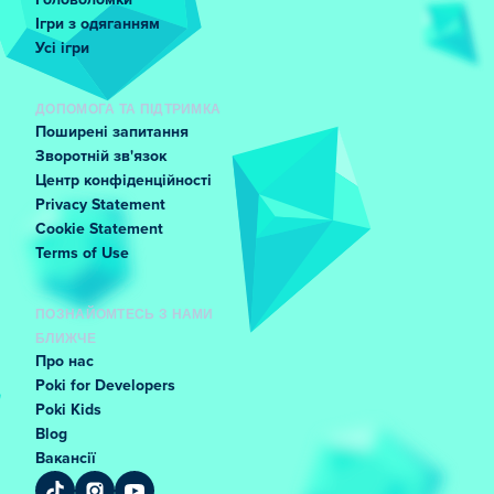
Головоломки
Ігри з одяганням
Усі ігри
ДОПОМОГА ТА ПІДТРИМКА
Поширені запитання
Зворотній зв'язок
Центр конфіденційності
Privacy Statement
Cookie Statement
Terms of Use
ПОЗНАЙОМТЕСЬ З НАМИ
БЛИЖЧЕ
Про нас
Poki for Developers
Poki Kids
Blog
Вакансії