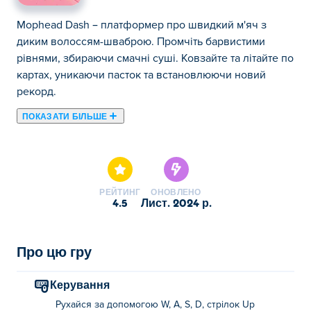
Mophead Dash – платформер про швидкий м'яч з
диким волоссям-шваброю. Промчіть барвистими
рівнями, збираючи смачні суші. Ковзайте та літайте по
картах, уникаючи пасток та встановлюючи новий
рекорд.
ПОКАЗАТИ БІЛЬШЕ
Приєднуйтесь до Mophead у епічній пригоді Dash!
Візьміть під свій контроль Мопхеда — швидкого м’яча
з буйним, схожим на швабру волоссям, коли він
пролітає різнокольоровими рівнями, збираючи смачні
РЕЙТИНГ
ОНОВЛЕНО
суші! Плитай, мчись і літай через яскраві світи,
4.5
лист. 2024 р.
наповнені веселими перешкодами та прихованими
сюрпризами. Швидкі рефлекси та різкі рухи
допоможуть вам пройти кожен рівень, розблокувати
Про цю гру
круті бонуси та уникнути хитрих пасток. Ідеально
підходить для всіх, хто любить стрімкі дії, Mophead
Керування
Dash — це веселощі, швидкість і азарт! Чи можете ви
Рухайся за допомогою W, A, S, D, стрілок Up