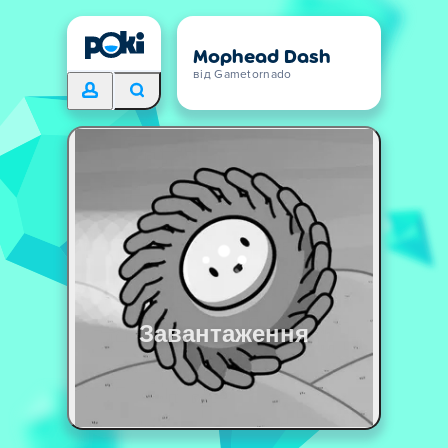
Mophead Dash
від Gametornado
Завантаження