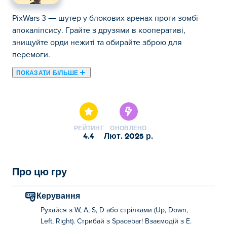
PixWars 3 — шутер у блокових аренах проти зомбі-
апокаліпсису. Грайте з друзями в кооперативі,
знищуйте орди нежиті та обирайте зброю для
перемоги.
ПОКАЗАТИ БІЛЬШЕ
PixWars 3 — це захопливий кооперативний шутер від
третьої особи, де ви боретеся з невблаганними
ордами зомбі на восьми захопливих картах кампанії.
Об’єднуйтесь з друзями, оберіть рівень складності —
РЕЙТИНГ
ОНОВЛЕНО
від «Легкого» до «Легендарного» — і пориньте в інші
4.4
лют. 2025 р.
сповнені екшену режими, такі як «Skywars», «Орда
зомбі», «Бойова зона» та «Сумо-арена». Чи є у вас все
необхідне, щоб пережити найгірший зомбі-
Про цю гру
апокаліпсис у PixWars 3?
Керування
Як грати в PixWars 3?
Рухайся з W, A, S, D або стрілками (Up, Down,
Left, Right). Стрибай з Spacebar! Взаємодій з E.
Рух: WASD або стрілка