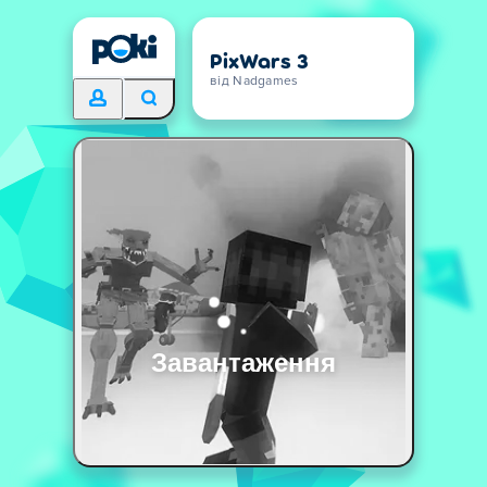
PixWars 3
від Nadgames
Завантаження