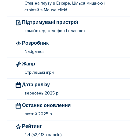
Став на паузу з Escape. Цілься мишкою і
Стрибок: Пробіл
стріляй з Mouse click!
Взаємодія: Е
Підтримувані пристрої
комп'ютер, телефон і планшет
Пауза: Втеча
Розробник
Використовуйте мишу, щоб прицілитися та стріляти!
Nadgames
Хто створив PixWars 3?
Жанр
PixWars 3 створена компанією NadGames. Грайте в
Стрілецькі ігри
інші їхні ігри на Poki (Покі):
Bomber Royale
,
Combat
Дата релізу
Online
,
Combat Online 2
,
Combat Reloaded
,
Combat
Reloaded 2
,
PixWars 2
і
Rebels Clash
!
вересень 2025 р.
Як я можу грати в PixWars 3 безкоштовно?
Останнє оновлення
лютий 2025 р.
Ви можете грати в PixWars 3 безкоштовно на Poki.
Рейтинг
Чи можу я грати в PixWars 3 на мобільних
4.4 (52,413 голосів)