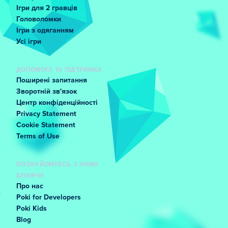
Ігри для 2 гравців
Головоломки
Ігри з одяганням
Усі ігри
ДОПОМОГА ТА ПІДТРИМКА
Поширені запитання
Зворотній зв'язок
Центр конфіденційності
Privacy Statement
Cookie Statement
Terms of Use
ПОЗНАЙОМТЕСЬ З НАМИ
БЛИЖЧЕ
Про нас
Poki for Developers
Poki Kids
Blog