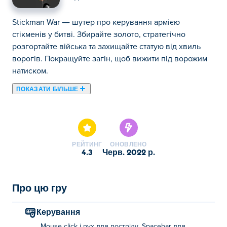
Stickman War — шутер про керування армією
стікменів у битві. Збирайте золото, стратегічно
розгортайте війська та захищайте статую від хвиль
ворогів. Покращуйте загін, щоб вижити під ворожим
натиском.
ПОКАЗАТИ БІЛЬШЕ
Тут ви можете грати в Stickman War. Stickman War є
одним із наших обраних Ігри в стилі Stickman.
РЕЙТИНГ
ОНОВЛЕНО
4.3
черв. 2022 р.
Про цю гру
Керування
Mouse click і рух для пострілу. Spacebar для