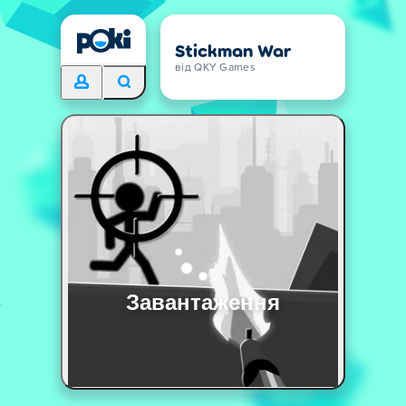
Stickman War
від QKY Games
Завантаження