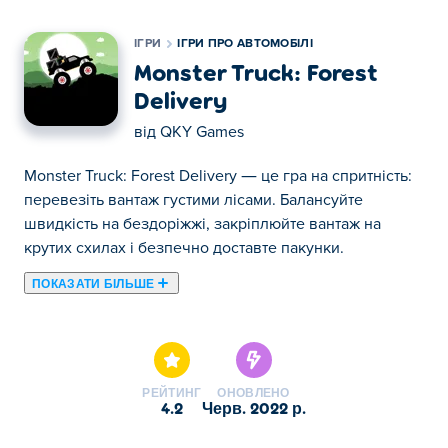
ІГРИ
ІГРИ ПРО АВТОМОБІЛІ
Monster Truck: Forest
Delivery
від
QKY Games
Monster Truck: Forest Delivery — це гра на спритність:
перевезіть вантаж густими лісами. Балансуйте
швидкість на бездоріжжі, закріплюйте вантаж на
крутих схилах і безпечно доставте пакунки.
ПОКАЗАТИ БІЛЬШЕ
Тут ви можете грати в Monster Truck: Forest Delivery.
Monster Truck: Forest Delivery є одним із наших
обраних Ігри про автомобілі.
РЕЙТИНГ
ОНОВЛЕНО
4.2
черв. 2022 р.