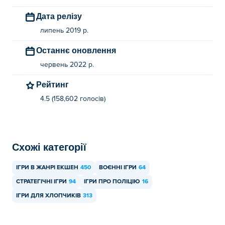
Дата релізу
липень 2019 р.
Останнє оновлення
червень 2022 р.
Рейтинг
4.5 (158,602 голосів)
Схожі категорії
ІГРИ В ЖАНРІ ЕКШЕН
450
ВОЄННІ ІГРИ
64
СТРАТЕГІЧНІ ІГРИ
94
ІГРИ ПРО ПОЛІЦІЮ
16
ІГРИ ДЛЯ ХЛОПЧИКІВ
313