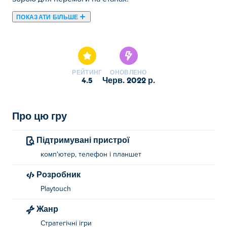
ПОКАЗАТИ БІЛЬШЕ
Тут ви можете грати в Swatforce vs Terrorists. Swatforce
vs Terrorists є одним із наших обраних Стратегічні ігри.
РЕЙТИНГ
ОНОВЛЕНО
4.5
черв. 2022 р.
Про цю гру
Підтримувані пристрої
комп'ютер, телефон і планшет
Розробник
Playtouch
Жанр
Стратегічні ігри