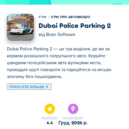
ІГРИ
ІГРИ ПРО АВТОМОБІЛІ
Dubai Police Parking 2
від
Brain Software
Dubai Police Parking 2 — це гра водіння, де ви за
кермом розкішного патрульного авто. Керуйте
швидким поліцейським авто вулицями міста,
проходьте круті повороти та паркуйтеся на місцях
злочину без пошкоджень.
ПОКАЗАТИ БІЛЬШЕ
Тут ви можете грати в Dubai Police Parking 2. Dubai
Police Parking 2 є одним із наших обраних Ігри про
автомобілі.
РЕЙТИНГ
ОНОВЛЕНО
4.4
груд. 2025 р.