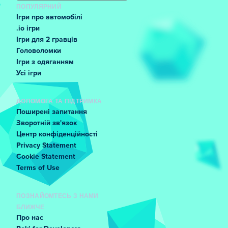
ПОПУЛЯРНИЙ
Ігри про автомобілі
.io ігри
Ігри для 2 гравців
Головоломки
Ігри з одяганням
Усі ігри
ДОПОМОГА ТА ПІДТРИМКА
Поширені запитання
Зворотній зв'язок
Центр конфіденційності
Privacy Statement
Cookie Statement
Terms of Use
ПОЗНАЙОМТЕСЬ З НАМИ
БЛИЖЧЕ
Про нас