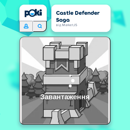
Castle Defender
Saga
від MarketJS
Завантаження