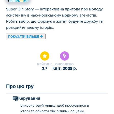
Super Girl Story — інтерактивна пригода про молоду
асистентку в нью-йоркському модному агентстві.
Робіть вибір, що формує її життя, будуйте дружбу та
розкрийте таємну історію.
ПОКАЗАТИ БІЛЬШЕ
Тут ви можете грати в Super Girl Story. Super Girl Story є
одним із наших обраних Симулятори.
РЕЙТИНГ
ОНОВЛЕНО
3.7
квіт. 2022 р.
Про цю гру
Керування
Використовуй мишку, щоб просуватися в
історії та обирати між різними опціями.