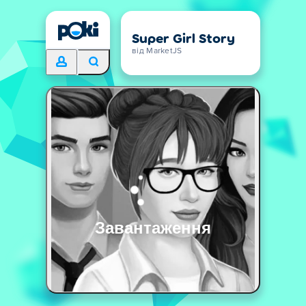
Super Girl Story
від MarketJS
Завантаження