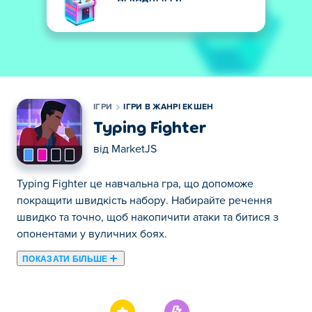
ІГРИ
ІГРИ В ЖАНРІ ЕКШЕН
Typing Fighter
від
MarketJS
Typing Fighter це навчальна гра, що допоможе
покращити швидкість набору. Набирайте речення
швидко та точно, щоб накопичити атаки та битися з
опонентами у вуличних боях.
ПОКАЗАТИ БІЛЬШЕ
Тут ви можете грати в Typing Fighter. Typing Fighter є
одним із наших обраних Ігри в жанрі екшен.