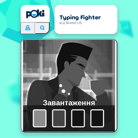
Typing Fighter
від MarketJS
Завантаження