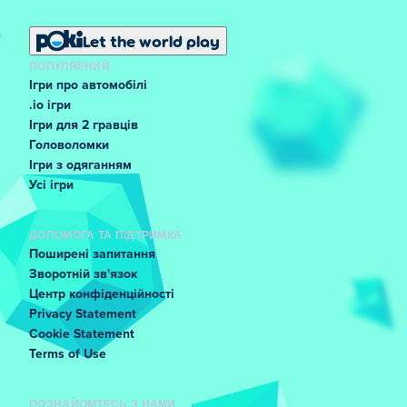
Let the world play
ПОПУЛЯРНИЙ
Ігри про автомобілі
.io ігри
Ігри для 2 гравців
Головоломки
Ігри з одяганням
Усі ігри
ДОПОМОГА ТА ПІДТРИМКА
Поширені запитання
Зворотній зв'язок
Центр конфіденційності
Privacy Statement
Cookie Statement
Terms of Use
ПОЗНАЙОМТЕСЬ З НАМИ