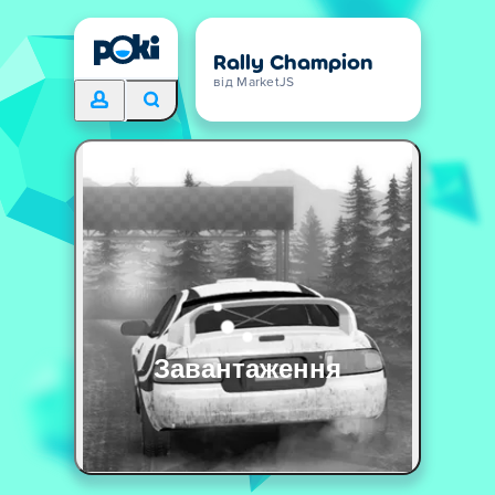
Rally Champion
від MarketJS
Завантаження