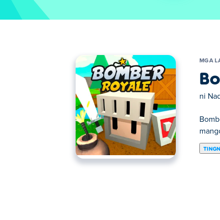
MGA L
Bo
ni
Na
Bombe
mango
TING
Dito maaari kang maglaro ng Bomber Roya