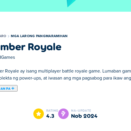
ARO
MGA LARONG PANGMARAMIHAN
mber Royale
dGames
r Royale ay isang multiplayer battle royale game. Lumaban g
lekta ng power-ups, at iwasan ang mga pagsabog para ikaw ang 
NAN PA
le. Bomber Royale ay isa sa aming napiling Mga Larong Pangma
RATING
NA-UPDATE
4.3
Nob 2024