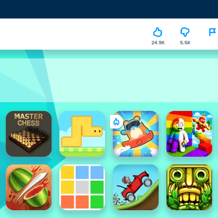
24.9K
5.5K