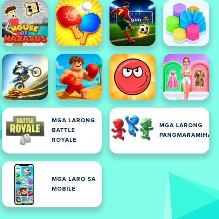
MGA LARONG
MGA LARONG
BATTLE
PANGMARAMIHAN
ROYALE
MGA LARO SA
MOBILE