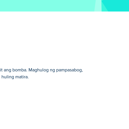
amit ang bomba. Maghulog ng pampasabog,
huling matira.
ramihan.