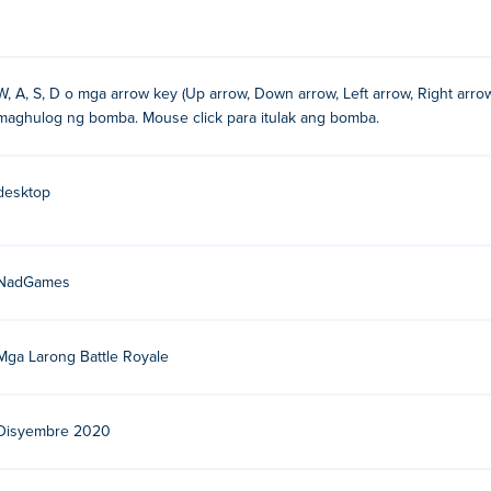
W, A, S, D o mga arrow key (Up arrow, Down arrow, Left arrow, Right arr
maghulog ng bomba. Mouse click para itulak ang bomba.
desktop
NadGames
Mga Larong Battle Royale
Disyembre 2020