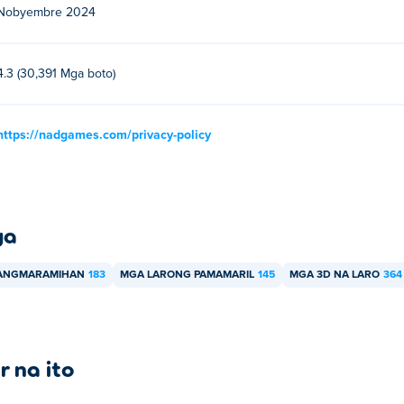
Nobyembre 2024
4.3 (30,391 Mga boto)
https://nadgames.com/privacy-policy
ya
PANGMARAMIHAN
183
MGA LARONG PAMAMARIL
145
MGA 3D NA LARO
364
r na ito