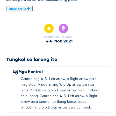
TINGNAN PA
Dito maaari kang maglaro ng Freeway Fury 3. Freeway
Fury 3 ay isa sa aming napiling Mga Larong kotse.
RATING
NA-UPDATE
4.4
Nob 2021
Tungkol sa larong ito
Mga Kontrol
Gamitin ang A, D, Left arrow, o Right arrow para
mag-steer. Pindutin ang W o Up arrow para sa
nitro. Pindutin ang S o Down arrow para umakyat
sa bubong. Gamitin ang A, D, Left arrow, o Right
arrow para tumalon sa ibang kotse, tapos
pindutin ang S o Down arrow para pumasok.