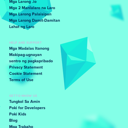
Mga Larong .io
Mga 2 Manlalaro na Laro
Mga Larong Palaisipan
Mga Larong Damit-Damitan
Lahat ng Laro
HELP AND SUPPORT
Mga Madalas Itanong
Makipag-ugnayan
sentro ng pagkapribado
Privacy Statement
Cookie Statement
Terms of Use
GET TO KNOW US
Tungkol Sa Amin
Poki for Developers
Poki Kids
Blog
Mga Trabaho