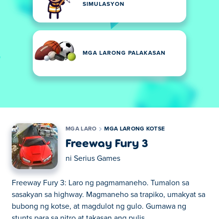
SIMULASYON
MGA LARONG PALAKASAN
MGA LARO
MGA LARONG KOTSE
Freeway Fury 3
ni
Serius Games
Freeway Fury 3: Laro ng pagmamaneho. Tumalon sa
sasakyan sa highway. Magmaneho sa trapiko, umakyat sa
bubong ng kotse, at magdulot ng gulo. Gumawa ng
stunts para sa nitro at takasan ang pulis.