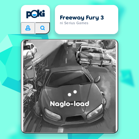
Freeway Fury 3
ni Serius Games
Naglo-load