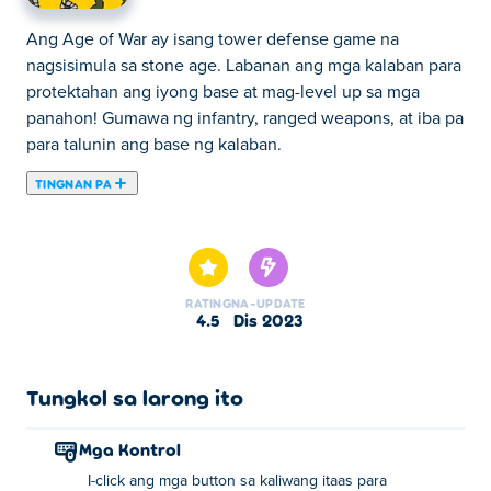
Ang Age of War ay isang tower defense game na
nagsisimula sa stone age. Labanan ang mga kalaban para
protektahan ang iyong base at mag-level up sa mga
panahon! Gumawa ng infantry, ranged weapons, at iba pa
para talunin ang base ng kalaban.
TINGNAN PA
Dito maaari kang maglaro ng Age of War. Age of War ay
isa sa aming napiling Mga Larong Digmaan.
RATING
NA-UPDATE
4.5
Dis 2023
Tungkol sa larong ito
Mga Kontrol
I-click ang mga button sa kaliwang itaas para