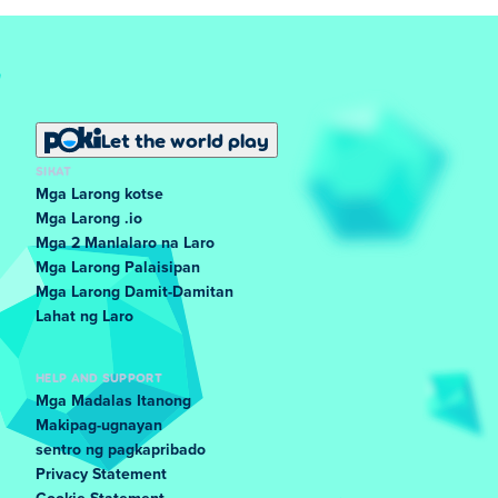
Let the world play
SIKAT
Mga Larong kotse
Mga Larong .io
Mga 2 Manlalaro na Laro
Mga Larong Palaisipan
Mga Larong Damit-Damitan
Lahat ng Laro
HELP AND SUPPORT
Mga Madalas Itanong
Makipag-ugnayan
sentro ng pagkapribado
Privacy Statement