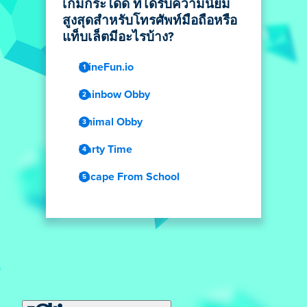
เกมกระโดด ที่ได้รับความนิยม
สูงสุดสำหรับโทรศัพท์มือถือหรือ
แท็บเล็ตมีอะไรบ้าง?
MineFun.io
Rainbow Obby
Animal Obby
Party Time
Escape From School