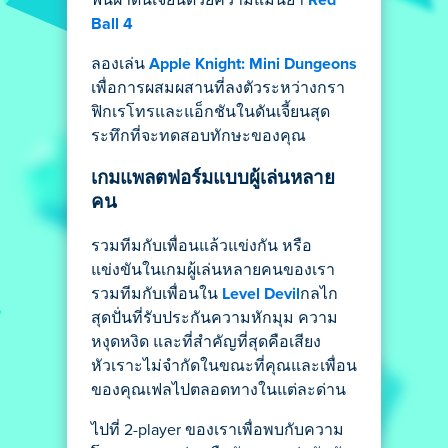
ฟันฝ่าดันเจี้ยนด้วยความแม่นยำ
Red
Ball 4
ลองเล่น
Apple Knight: Mini Dungeons
เพื่อการผสมผสานที่ลงตัวระหว่างกรา
ฟิกเรโทรและแอ็กชันในดันเจี้ยนสุด
ระทึกที่จะทดสอบทักษะของคุณ
เกมแพลตฟอร์มแบบผู้เล่นหลาย
คน
รวมทีมกับเพื่อนแล้วแข่งกัน หรือ
แข่งขันในเกมผู้เล่นหลายคนของเรา
รวมทีมกับเพื่อนใน
Level Devil
กลไก
สุดปั่นที่รับประกันความหักมุม ความ
หงุดหงิด และที่สำคัญที่สุดคือเสียง
หัวเราะไม่จำกัดในขณะที่คุณและเพื่อน
ของคุณเฟลไปตลอดทางในแต่ละด่าน
ไปที่ 2-player ของเราเพื่อพบกับความ