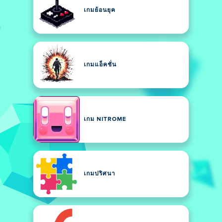
เกมย้อนยุค
เกมแอ็คชั่น
เกม NITROME
เกมปริศนา