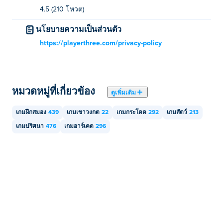
คอมพิวเตอร์ได้หรือไม่?
4.5 (210 โหวต)
คุณสามารถเล่นเกม Chick Flix ได้ทั้งบนคอมพิวเตอร์และ
นโยบายความเป็นส่วนตัว
อุปกรณ์พกพา เช่น โทรศัพท์และแท็บเล็ต
https://playerthree.com/privacy-policy
หมวดหมู่ที่เกี่ยวข้อง
ดูเพิ่มเติม
เกมฝึกสมอง
439
เกมเขาวงกต
22
เกมกระโดด
292
เกมสัตว์
213
เกมปริศนา
476
เกมอาร์เคด
296